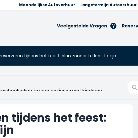
Maandelijkse Autoverhuur
Langetermijn Autoverhuur
Veelgestelde Vragen
Reserv
eserveren tijdens het feest: plan zonder te laat te zijn
de schoolvakantie voor gezinnen met kinderen
 tijdens het feest:
ijn