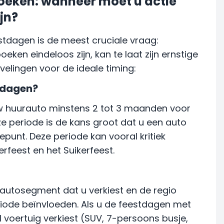
boeken: wanneer moet u actie
jn?
stdagen is de meest cruciale vraag:
ken eindeloos zijn, kan te laat zijn ernstige
elingen voor de ideale timing:
stdagen?
w huurauto minstens 2 tot 3 maanden voor
e periode is de kans groot dat u een auto
tepunt. Deze periode kan vooral kritiek
rfeest en het Suikerfeest.
 autosegment dat u verkiest en de regio
riode beïnvloeden. Als u de feestdagen met
 voertuig verkiest (SUV, 7-persoons busje,