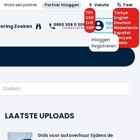
Word een partner
Partner Inloggen
Valuta
Taal
TRY
Türkçe
USD
English
EUR
Inloggen
Deutsch
0850 308 0 308
ering Zoeken
GBP
of Registreren
Nederlands
Contact Center
Español
Français
Inloggen
Arabic
Registreren
LAATSTE UPLOADS
Gids voor autoverhuur tijdens de