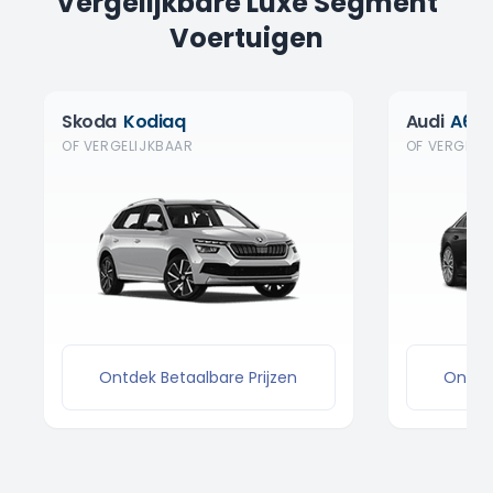
Vergelijkbare Luxe Segment
Voertuigen
Skoda
Kodiaq
Audi
A6
OF VERGELIJKBAAR
OF VERGELI
Ontdek Betaalbare Prijzen
Ontdek