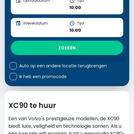
Ophaaldatum
Tijd
10:00
Inleverdatum
Tijd
10:00
ZOEKEN
Auto op een andere locatie terugbrengen
Ik heb een promocode
XC90 te huur
Een van Volvo's prestigieuze modellen, de XC90
biedt luxe, veiligheid en technologie samen. Als u
een luxe reis wilt ervaren, kunt u eenvoudig XC90-