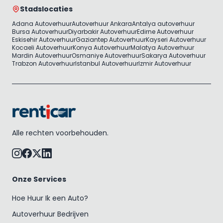
Stadslocaties
Adana Autoverhuur
Autoverhuur Ankara
Antalya autoverhuur
Bursa Autoverhuur
Diyarbakir Autoverhuur
Edirne Autoverhuur
Eskisehir Autoverhuur
Gaziantep Autoverhuur
Kayseri Autoverhuur
Kocaeli Autoverhuur
Konya Autoverhuur
Malatya Autoverhuur
Mardin Autoverhuur
Osmaniye Autoverhuur
Sakarya Autoverhuur
Trabzon Autoverhuur
Istanbul Autoverhuur
Izmir Autoverhuur
Alle rechten voorbehouden.
Onze Services
Hoe Huur Ik een Auto?
Autoverhuur Bedrijven