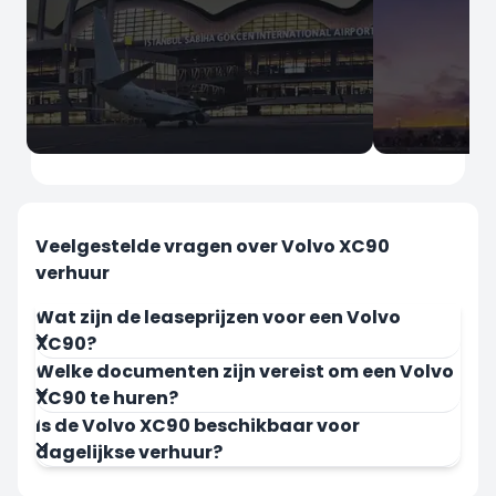
İstanbul
İstanbul
Sabiha Gokcen Luchthaven
Istanbul L
Veelgestelde vragen over Volvo XC90
verhuur
Wat zijn de leaseprijzen voor een Volvo
XC90?
Welke documenten zijn vereist om een Volvo
Nu Huren
Nu Huren
XC90 te huren?
Is de Volvo XC90 beschikbaar voor
dagelijkse verhuur?