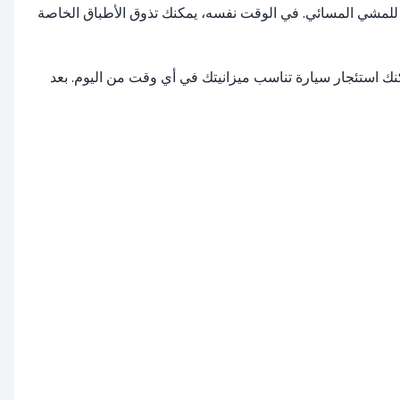
 أكثر الميادين حيوية في تركيا، مناسبًا جدًا للمشي المسائي. في الوقت نفسه، يمكنك تذوق الأطباق الخاصة
فير الراحة أثناء زيارة المناطق السياحية، وتهتم RentiCar برضا العملاء، حيث يمكنك استئجار سيارة تناسب ميزانيتك في أي وقت من اليوم. بعد