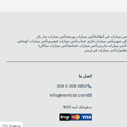
جير سيارات في أنطاليا
تأجير سيارات بورصة
تأجير سيارات ديار بكر
كي شهير
تأجير سيارات غازي عنتاب
تأجير سيارات قيصري
تأجير سيارات كوجايلي
تأجير سيارات ماردين
تأجير سيارات عثمانية
تأجير سيارات ساكاريا
سطنبول
تأجير سيارات في إزمير
اتصل بنا
0850 308 0 308
info@renticar.com
مدفوعاتك آمنة 100%
🇹🇷 Türkçe