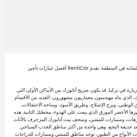
حي ديميتيفلر في أنقرة، عاصمة تركيا، والذي يشهد زيارات متكررة، يوصف بأنه "نابض بالحياة" من قبل سكانه بسبب التركيبة السكانية الشابة في المنطقة. تقدم RentiCar أفضل خيارات تأجير
 5.6 مليون نسمة، ضريح أتاتورك (Anıtkabir)، أحد أكثر المعالم الرمزية زيارة في تركيا. قد يكون ضريح أتاتورك من الأماكن الأولى التي
رك، الذي بناه مهندسون معماريون مشهورون، العديد من الأقسام
ج محمدجيك، وبرج الدفاع عن الحق، وبرج النصر، وبرج السلام، وبرج 23 أبريل، وبرج الميثاق الوطني، وبرج الإصلاح، وطريق الأسود، وساحة الاحتفالات،
يستقبل آلاف الزوار كل عام. قد تكون مزرعة أتاتورك (Atatürk Orman Çiftliği) القريبة، بمظهرها الأخضر المورق الذي يبعث على الهدوء، محطتك الثانية. هذه
نزهات، ومسارات للمشي، ومتحف بيت أتاتورك المزخرف بالأثاث
ي يعرض مقتنيات أتاتورك الشخصية، ومزرعة غازي أورمان. مكان آخر يزوره الزوار بكثرة هو حديقة البجع (Kuğulu Park). تعد حديقة البجع، وهي واحدة من أكثر مناطق الجذب السياحي
ات الأنواع من الطيور، توجد مناطق للمشي ومسارات للدراجات