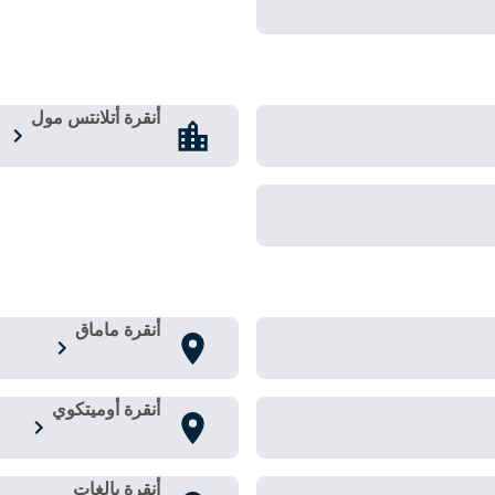
أنقرة أتلانتس مول
أنقرة ماماق
أنقرة أوميتكوي
أنقرة بالغات