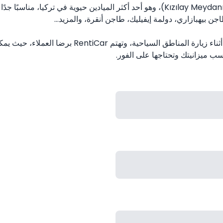
وحدائق شاي توفر لك استراحة ممتعة. قد يكون ميدان كيزيلاي (Kızılay Meydanı)، وهو أحد
ن بيهبازاري، دولمة إيفيليك، طاجن أنقرة، والمزيد...
في الآونة الأخيرة، زاد الطلب على تأجير السيارات لتو
سب ميزانيتك وتحتاجها على الفور.