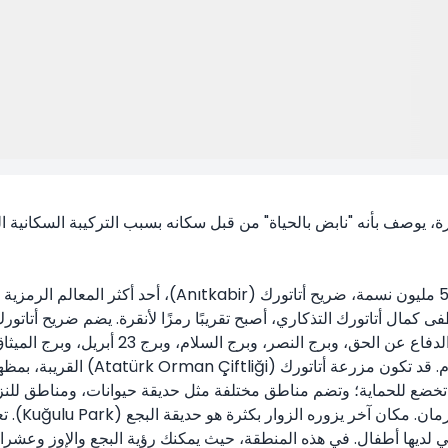
تستضيف أنقرة، عاصمة تركيا وأكثر مدنها اكتظاظًا بالسكان بـ
كمال أتاتورك التذكاري، أصبح تقريبًا رمزًا لأنقرة. يضم ضريح أتاتو
الجميلة مثل برج الاستقلال، وبرج الحرية، وبر
وقبر عصمت إينونو، وحديقة السلام، و
، تخضع للحماية؛ وتضم مناطق مختلفة مثل حديقة حيوانات، ومناطق لل
القديم الذ
ي لديها أطفال. في هذه المنطقة، حيث يمكنك رؤية البجع والإوز وعشر