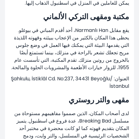
يمكن للعاملين في المنزل في اسطنبول الذهاب إليها.
مكتبة ومقهى التركي الألماني
يقع مقابل Narmanlı Han، أحد أقدم المباني في بيوغلو.
يحظى هذا المكان بالكثير من الإعجاب ببيئته وقهوته اللذيذة
التي يقدمها. البيئة التي يمكنك فيها العمل في وضع جلوس
مريح تجعلك تشعر بالراحة في منزلك، بينما تستمتع أيضًا
بالخروج من روتين منزلك. تقدم المكتبة، التي تأسست عام
1955، للزوار خيارات الأطعمة والمشروبات الحلوة والمالحة.
العنوان: Şahkulu, İstiklâl Cd. No:237, 34431 Beyoğlu/
İstanbul
مقهى والتر روستري
لدى أصحاب المكان، الذين صمموا مفاهيمهم مستوحاة من
مسلسل Breaking Bad، عدة فروع في اسطنبول. يتميز
المكان بتقديم قهوته كما لو كانت محضرة في مختبر أحد
الشخصيات الرئيسية في المسلسل، والتر وايت، ودمج