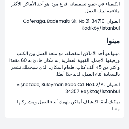
الكيمياء في جميع تصميماته. فرع مودا هو أحد الأماكن الأكثر
ملاءمة لبيئة العمل.
العنوان: Caferağa, Bademaltı Sk. No:21, 34710
Kadıköy/İstanbul
مينوا
مينوا هو أحد الأماكن المفضلة، مع متعة العمل بين الكتب
ورفيقها الأجمل، القهوة العطرية. إنه مكان هادئ به 80 مقعدًا
وأكثر من 45 ألف كتاب. طعام المكان، الذي سيجعلك تشعر
بالسعادة أثناء العمل، لذيذ جدًا أيضًا.
العنوان: Vişnezade, Süleyman Seba Cd. No:52/A,
34357 Beşiktaş/İstanbul
يمكنك أيضًا اكتشاف أماكن تلهمك أثناء العمل ومشاركتها
معنا.