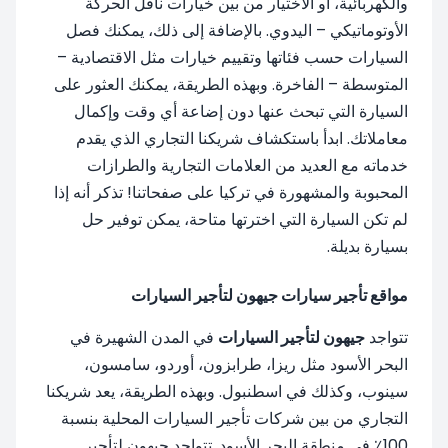
والكهربائية، أو الاختيار من بين خيارات ناقل الحركة
الأوتوماتيكي – اليدوي. بالإضافة إلى ذلك، يمكنك فصل
السيارات حسب فئاتها وتقييم خيارات مثل الاقتصادية –
المتوسطة – الفاخرة. وبهذه الطريقة، يمكنك العثور على
السيارة التي تبحث عنها دون إضاعة أي وقت وإكمال
معاملاتك. ابدأ باستكشاف شريكنا التجاري الذي يقدم
خدماته مع العديد من العلامات التجارية والطرازات
المحبوبة والمشهورة في تركيا على صفحاتنا! تذكر أنه إذا
لم تكن السيارة التي اخترتها متاحة، يمكن توفير حل
بسيارة بديلة.
مواقع تأجير سيارات جيهون لتأجير السيارات
تتواجد
جيهون لتأجير السيارات
في المدن الشهيرة في
البحر الأسود مثل ريزا، طرابزون، أوردو، سامسون،
سينوب، وكذلك في اسطنبول. وبهذه الطريقة، يعد شريكنا
التجاري من بين شركات تأجير السيارات المحلية بنسبة
100٪ في منطقة البحر الأسود. تتواجد جيهون لتأجير