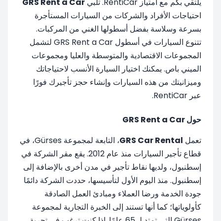
يلتقي بكم مع امتياز RentiCar. تلبي
GRS Rent a Car
احتياجات الأفراد والشركات من السيارات المستأجرة
بسرعة وسلاسة بفضل أسطولها الغني من المركبات.
تتنوع السيارات في أسطول GRS Rent a Car لتشمل
المجموعات الاقتصادية والمتوسطة والعليا ومجموعات
الميني باص. يمكنك اختيار السيارة الأنسب لاحتياجاتك
وميزانيتك من هذه السيارات وإنشاء حجز تأجيرك فورًا
عبر RentiCar.
حول GRS Rent a Car
تعمل
GRS Car Rental
، التابعة لمجموعة Gürses، في
قطاع تأجير السيارات منذ عام 2012. يقع مقر الشركة في
إسطنبول، ولديها نقاط تأجير في مدن أخرى بالإضافة إلى
إسطنبول. منذ اليوم الأول لتأسيسها، حددت الشركة دائمًا
جودة الخدمة ورضا العملاء ومبادئ العمل الصادقة
كأولوياتها؛ كما أنها تستند إلى الخبرة التجارية لمجموعة
Gürses التي تمتد لـ 65 عامًا. إذا كنت ترغب في تجربة