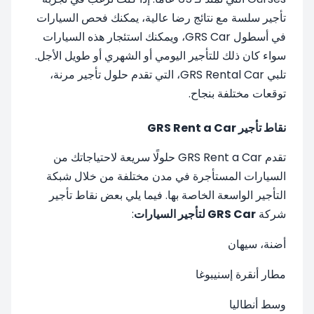
تأجير سلسة مع نتائج رضا عالية، يمكنك فحص السيارات
في أسطول GRS Car، ويمكنك استئجار هذه السيارات
سواء كان ذلك للتأجير اليومي أو الشهري أو طويل الأجل.
تلبي GRS Rental Car، التي تقدم حلول تأجير مرنة،
توقعات مختلفة بنجاح.
نقاط تأجير GRS Rent a Car
تقدم GRS Rent a Car حلولًا سريعة لاحتياجاتك من
السيارات المستأجرة في مدن مختلفة من خلال شبكة
التأجير الواسعة الخاصة بها. فيما يلي بعض نقاط تأجير
شركة
GRS Car لتأجير السيارات
:
أضنة، سيهان
مطار أنقرة إسنيبوغا
وسط أنطاليا