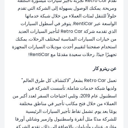
تقدم Retro Car تجربة تأجير سيارات ميسورة التكلفة
ومريحة. يمكنك الوصول بسهولة إلى الشركة التي تقدم
حلولاً للتنقل لمئات العملاء من خلال شبكة خدماتها
الواسعة عبر RentiCar. يتوفر في أسطول السيارات
الذي تقدمه شركة Retro Car لتأجير السيارات العديد
من خيارات السيارات المناسبة لمختلف الرحلات. يمكنك
استخدام صفحتنا لتقييم أحدث موديلات السيارات المجهزة
تجهيزًا جيدًا. رحلات سعيدة مقدمًا مع RentiCar!
عن ريترو كار
تعمل Retro Car بشعار "لاكتشاف كل طرق العالم"
ولديها شبكة خدمات شاملة. تأسست الشركة في
اسطنبول عام 2019، وتلبي احتياجات السفر لعدد أكبر من
العملاء من خلال فتح مكاتب تأجير في مناطق مختلفة
يومًا بعد يوم. تشمل نقاط تأجير السيارات الرئيسية
للشركة مدنًا مثل أنقرة واسطنبول وازمير وشانلي أورفا
وغازي عنتاب وأديامان. بالإضافة إلى ذلك، تقدم الشركة