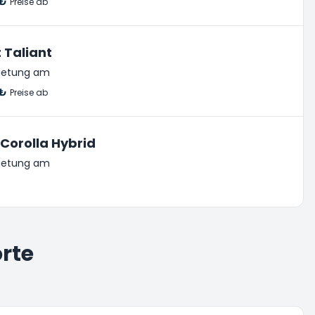
 ₺
Preise ab
 Taliant
ietung am
 ₺
Preise ab
Corolla Hybrid
ietung am
rte