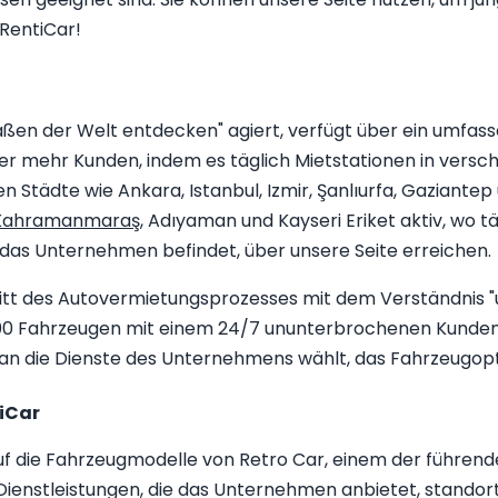
RentiCar!
aßen der Welt entdecken" agiert, verfügt über ein umfass
r mehr Kunden, indem es täglich Mietstationen in versch
tädte wie Ankara, Istanbul, Izmir, Şanlıurfa, Gaziantep
Kahramanmaraş
, Adıyaman und Kayseri Eriket aktiv, wo 
 das Unternehmen befindet, über unsere Seite erreichen.
itt des Autovermietungsprozesses mit dem Verständnis "un
 2000 Fahrzeugen mit einem 24/7 ununterbrochenen Kunden
n die Dienste des Unternehmens wählt, das Fahrzeugopti
tiCar
auf die Fahrzeugmodelle von Retro Car, einem der führen
ienstleistungen, die das Unternehmen anbietet, standort