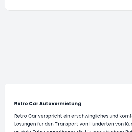
Sie werden umgeleitet bitte warten Sie...
Retro Car Autovermietung
Retro Car verspricht ein erschwingliches und kom
Lösungen für den Transport von Hunderten von Kund
es viele Fahrzeugoptionen, die für verschiedene Re