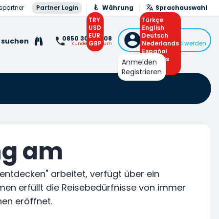
spartner
Partner Login
Währung
Sprachauswahl
TRY
Türkçe
USD
English
EUR
Deutsch
Anmelden
0850 308 0 308
 suchen
GBP
Nederlands
oder Mitglied werden
Kundenzentrum
Español
Français
Anmelden
Arabic
Registrieren
ng am
entdecken" arbeitet, verfügt über ein
en erfüllt die Reisebedürfnisse von immer
en eröffnet.