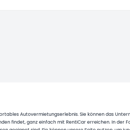
fortables Autovermietungserlebnis. Sie können das Unter
en findet, ganz einfach mit RentiCar erreichen. In der 
isen geeignet sind. Sie können unsere Seite nutzen, um j