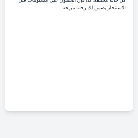
كل حالة مختلفة، لذا فإن الحصول على المعلومات قبل
الاستئجار يضمن لك رحلة مريحة.
تأجير سيارات
استلام السيارة
تسليم المركبة
شروط وأحكام تأجير السيارات
تأجير سيارات شهري
خدمات إضافية
تأجير سيارات المطار
حالة الحادث والضرر ونقص الممتلكات
تأجير المركبات التجارية
تأجير سيارات طويل الأجل
التسعير والدفع