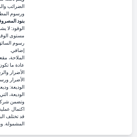
الضرائب والر
تأجير سيارات المطار
ورسوم المطار
حالة الحادث والضرر ونقص الممتلكات
بنود المصروف
تأجير المركبات التجارية
الوقود: لا ي
تأجير سيارات طويل الأجل
مستوى الوقود
التسعير والدفع
رسوم السائق
إضافي.
الملاحة، مقع
عادة ما تكو
الأضرار والر
الأضرار ورسو
الوديعة: ودي
الوديعة، الت
وتضمن شركة ا
اكتمال عملية 
قد تختلف الب
المشمولة. وب