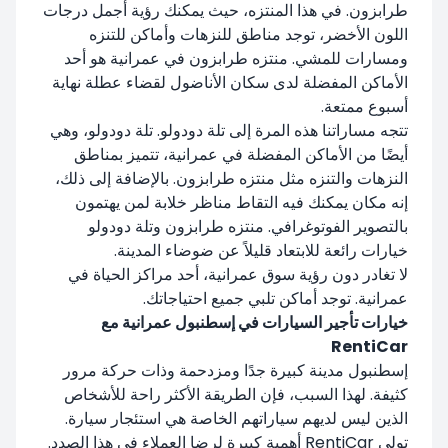
طرابزون. في هذا المنتزه، حيث يمكنك رؤية أجمل درجات
اللون الأخضر، توجد مناطق للنزهات وأماكن للتنزه
ومسارات للمشي. منتزه طرابزون في عمرانية هو أحد
الأماكن المفضلة لدى سكان الأناضول لقضاء عطلة نهاية
أسبوع ممتعة.
تتجه مساراتنا هذه المرة إلى تلة دودولو. تلة دودولو، وهي
أيضًا من الأماكن المفضلة في عمرانية، تتميز بمناطق
النزهات والتنزه مثل منتزه طرابزون. بالإضافة إلى ذلك،
إنه مكان يمكنك فيه التقاط مناظر خلابة لمن يهتمون
بالتصوير الفوتوغرافي. منتزه طرابزون وتلة دودولو
خيارات رائعة للابتعاد قليلاً عن ضوضاء المدينة.
لا تغادر دون رؤية سوق عمرانية، أحد مراكز الحياة في
عمرانية. توجد أماكن تلبي جميع احتياجاتك.
خيارات تأجير السيارات في إسطنبول عمرانية مع
RentiCar
إسطنبول مدينة كبيرة جدًا ومزدحمة وذات حركة مرور
كثيفة. لهذا السبب، فإن الطريقة الأكثر راحة للأشخاص
الذين ليس لديهم سياراتهم الخاصة هي استئجار سيارة.
تولي RentiCar أهمية كبيرة لرضا العملاء في هذا الصدد.