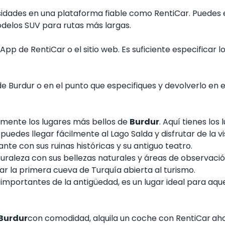
sidades en una plataforma fiable como RentiCar. Puedes e
delos SUV para rutas más largas.
pp de RentiCar o el sitio web. Es suficiente especificar 
e Burdur o en el punto que especifiques y devolverlo en 
ilmente los lugares más bellos de
Burdur
. Aquí tienes los
uedes llegar fácilmente al Lago Salda y disfrutar de la vis
te con sus ruinas históricas y su antiguo teatro.
turaleza con sus bellezas naturales y áreas de observació
ar la primera cueva de Turquía abierta al turismo.
importantes de la antigüedad, es un lugar ideal para aquell
Burdur
con comodidad, alquila un coche con
RentiCar
aho