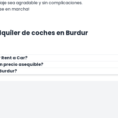
viaje sea agradable y sin complicaciones.
rse en marcha!
lquiler de coches en Burdur
r Rent a Car?
n precio asequible?
 Burdur?