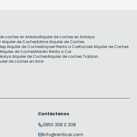
 de coches en Ankara
Alquiler de coches en Antalya
r Alquiler de Coches
Edirne Alquiler de Coches
tep Alquiler de Coches
Kayseri Renta a Car
Kocaeli Alquiler de Coches
Alquiler de Coches
Mardin Renta a Car
karya Alquiler de Coches
Alquiler de coches Trabzon
uiler de coches en Izmir
Contáctanos
0850 308 0 308
info@renticar.com