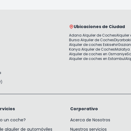
Ubicaciones de Ciudad
Adana Alquiler de Coches
Alquiler
Bursa Alquiler de Coches
Diyarbaki
Alquiler de coches Eskisehir
Gazian
Konya Alquiler de Coches
Malatya 
Alquiler de coches en Osmaniye
Sa
Alquiler de coches en Estambul
Alq
a
W)
rvicios
Corporativo
lo un coche?
Acerca de Nosotros
 alquiler de automóviles
Nuestros servicios