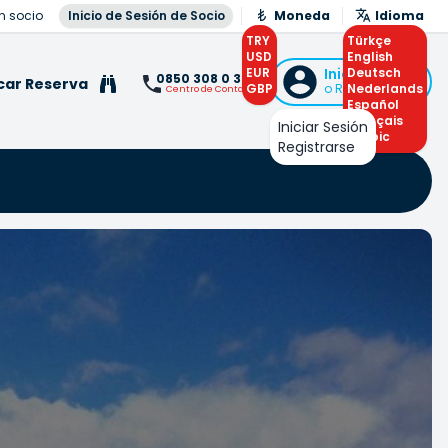
n socio
Inicio de Sesión de Socio
Moneda
Idioma
TRY
Türkçe
USD
English
EUR
Iniciar Sesión
Deutsch
0850 308 0 308
car Reserva
GBP
o Registrarse
Nederlands
Centro de Contacto
Español
Français
Iniciar Sesión
Arabic
Registrarse