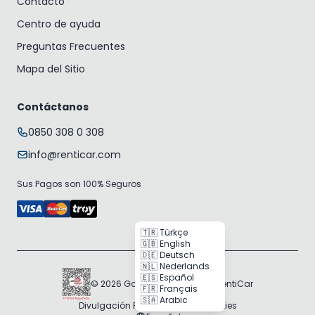
Contacto
Centro de ayuda
Preguntas Frecuentes
Mapa del Sitio
Contáctanos
0850 308 0 308
info@renticar.com
Sus Pagos son 100% Seguros
🇹🇷 Türkçe
🇬🇧 English
🇩🇪 Deutsch
🇳🇱 Nederlands
🇪🇸 Español
© 2026 Gogocar Bilişim A.Ş. | RentiCar
🇫🇷 Français
🇸🇦 Arabic
Divulgación RGPD
Política de Cookies