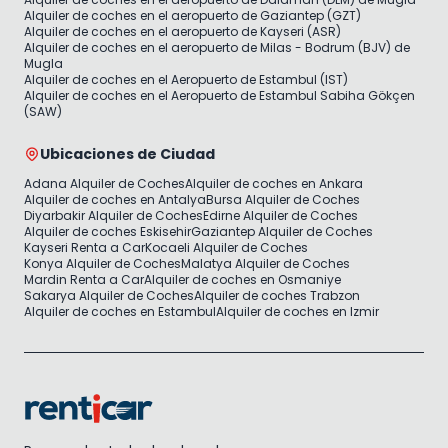
Alquiler de coches en el aeropuerto de Gaziantep (GZT)
Alquiler de coches en el aeropuerto de Kayseri (ASR)
Alquiler de coches en el aeropuerto de Milas - Bodrum (BJV) de
Mugla
Alquiler de coches en el Aeropuerto de Estambul (IST)
Alquiler de coches en el Aeropuerto de Estambul Sabiha Gökçen
(SAW)
Ubicaciones de Ciudad
Adana Alquiler de Coches
Alquiler de coches en Ankara
Alquiler de coches en Antalya
Bursa Alquiler de Coches
Diyarbakir Alquiler de Coches
Edirne Alquiler de Coches
Alquiler de coches Eskisehir
Gaziantep Alquiler de Coches
Kayseri Renta a Car
Kocaeli Alquiler de Coches
Konya Alquiler de Coches
Malatya Alquiler de Coches
Mardin Renta a Car
Alquiler de coches en Osmaniye
Sakarya Alquiler de Coches
Alquiler de coches Trabzon
Alquiler de coches en Estambul
Alquiler de coches en Izmir