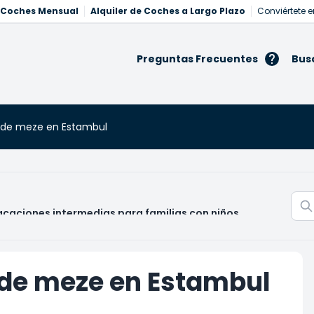
e Coches Mensual
Alquiler de Coches a Largo Plazo
Conviértete e
Preguntas Frecuentes
Bus
s de meze en Estambul
acaciones intermedias para familias con niños
 de meze en Estambul