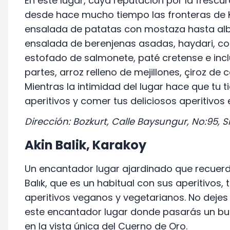
En este lugar, cuya reputación por la frescu
desde hace mucho tiempo las fronteras de K
ensalada de patatas con mostaza hasta alb
ensalada de berenjenas asadas, haydari, c
estofado de salmonete, paté cretense e inc
partes, arroz relleno de mejillones, çiroz d
Mientras la intimidad del lugar hace que tu 
aperitivos y comer tus deliciosos aperitivo
Dirección: Bozkurt, Calle Baysungur, No:95, Sis
Akin Balik, Karakoy
Un encantador lugar ajardinado que recuerda
Balık, que es un habitual con sus aperitivos,
aperitivos veganos y vegetarianos. No dejes
este encantador lugar donde pasarás un bue
en la vista única del Cuerno de Oro.