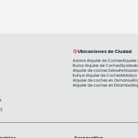
Ubicaciones de Ciudad
Adana Alquiler de Coches
Alquiler
Bursa Alquiler de Coches
Diyarbaki
Alquiler de coches Eskisehir
Gazian
Konya Alquiler de Coches
Malatya 
Alquiler de coches en Osmaniye
Sa
Alquiler de coches en Estambul
Alq
a
W)