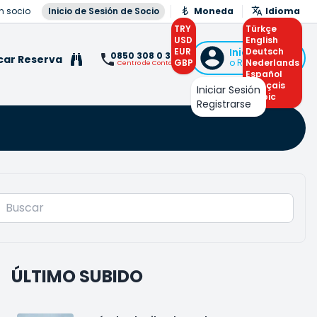
n socio
Inicio de Sesión de Socio
Moneda
Idioma
TRY
Türkçe
USD
English
EUR
Iniciar Sesión
Deutsch
0850 308 0 308
car Reserva
GBP
o Registrarse
Nederlands
Centro de Contacto
Español
Français
Iniciar Sesión
Arabic
Registrarse
ÚLTIMO SUBIDO