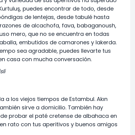
ra y variedad de sus aperitivos ha superado
urtuluş, puedes encontrar de todo, desde
óndigas de lentejas, desde tabulé hasta
orazones de alcachofa, fava, babaganoush,
luso mero, que no se encuentra en todas
e caballa, embutidos de camarones y lakerda.
tiempo sea agradable, puedes llevarte tus
s en casa con mucha conversación.
li
 a los viejos tiempos de Estambul. Akın
 también sirve a domicilio. También hay
 de probar el paté cretense de albahaca en
n rato con tus aperitivos y buenos amigos