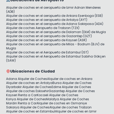
Alquiler de coches en el aeropuerto de Izmir Adnan Menderes
(ADB)
Alquiler de coches en el aeropuerto de Ankara Esenboga (ESB)
Alquiler de coches en el aeropuerto de Antalya (AYT)
Alquiler de coches en el aeropuerto de Adana Sakirpasa (ADA)
Alquiler de coches Aeropuerto de Trabzon (TZX)
Alquiler de coches en el aeropuerto de Dalaman (DLM) de Mugla
Alquiler de coches en el aeropuerto de Gaziantep (GZT)
Alquiler de coches en el aeropuerto de Kayseri (ASR)
Alquiler de coches en el aeropuerto de Milas - Bodrum (BJV) de
Mugla
Alquiler de coches en el Aeropuerto de Estambul (IST)
Alquiler de coches en el Aeropuerto de Estambul Sabiha Gökçen
(SAW)
Ubicaciones de Ciudad
Adana Alquiler de Coches
Alquiler de coches en Ankara
Alquiler de coches en Antalya
Bursa Alquiler de Coches
Diyarbakir Alquiler de Coches
Edirne Alquiler de Coches
Alquiler de coches Eskisehir
Gaziantep Alquiler de Coches
Kayseri Renta a Car
Kocaeli Alquiler de Coches
Konya Alquiler de Coches
Malatya Alquiler de Coches
Mardin Renta a Car
Alquiler de coches en Osmaniye
Sakarya Alquiler de Coches
Alquiler de coches Trabzon
Alquiler de coches en Estambul
Alquiler de coches en Izmir