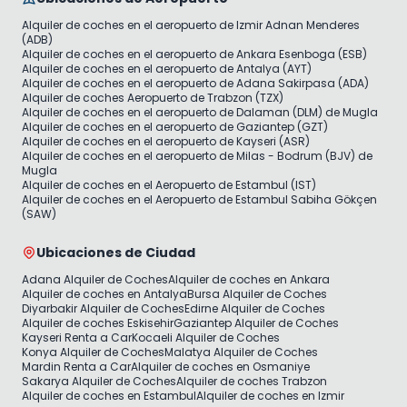
Alquiler de coches en el aeropuerto de Izmir Adnan Menderes
(ADB)
Alquiler de coches en el aeropuerto de Ankara Esenboga (ESB)
Alquiler de coches en el aeropuerto de Antalya (AYT)
Alquiler de coches en el aeropuerto de Adana Sakirpasa (ADA)
Alquiler de coches Aeropuerto de Trabzon (TZX)
Alquiler de coches en el aeropuerto de Dalaman (DLM) de Mugla
Alquiler de coches en el aeropuerto de Gaziantep (GZT)
Alquiler de coches en el aeropuerto de Kayseri (ASR)
Alquiler de coches en el aeropuerto de Milas - Bodrum (BJV) de
Mugla
Alquiler de coches en el Aeropuerto de Estambul (IST)
Alquiler de coches en el Aeropuerto de Estambul Sabiha Gökçen
(SAW)
Ubicaciones de Ciudad
Adana Alquiler de Coches
Alquiler de coches en Ankara
Alquiler de coches en Antalya
Bursa Alquiler de Coches
Diyarbakir Alquiler de Coches
Edirne Alquiler de Coches
Alquiler de coches Eskisehir
Gaziantep Alquiler de Coches
Kayseri Renta a Car
Kocaeli Alquiler de Coches
Konya Alquiler de Coches
Malatya Alquiler de Coches
Mardin Renta a Car
Alquiler de coches en Osmaniye
Sakarya Alquiler de Coches
Alquiler de coches Trabzon
Alquiler de coches en Estambul
Alquiler de coches en Izmir