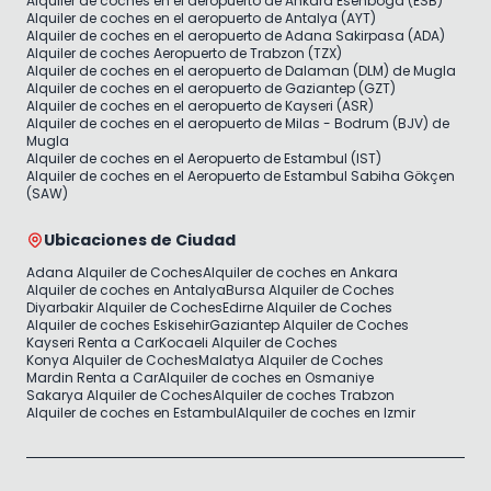
Alquiler de coches en el aeropuerto de Ankara Esenboga (ESB)
Alquiler de coches en el aeropuerto de Antalya (AYT)
Alquiler de coches en el aeropuerto de Adana Sakirpasa (ADA)
Alquiler de coches Aeropuerto de Trabzon (TZX)
Alquiler de coches en el aeropuerto de Dalaman (DLM) de Mugla
Alquiler de coches en el aeropuerto de Gaziantep (GZT)
Alquiler de coches en el aeropuerto de Kayseri (ASR)
Alquiler de coches en el aeropuerto de Milas - Bodrum (BJV) de
Mugla
Alquiler de coches en el Aeropuerto de Estambul (IST)
Alquiler de coches en el Aeropuerto de Estambul Sabiha Gökçen
(SAW)
Ubicaciones de Ciudad
Adana Alquiler de Coches
Alquiler de coches en Ankara
Alquiler de coches en Antalya
Bursa Alquiler de Coches
Diyarbakir Alquiler de Coches
Edirne Alquiler de Coches
Alquiler de coches Eskisehir
Gaziantep Alquiler de Coches
Kayseri Renta a Car
Kocaeli Alquiler de Coches
Konya Alquiler de Coches
Malatya Alquiler de Coches
Mardin Renta a Car
Alquiler de coches en Osmaniye
Sakarya Alquiler de Coches
Alquiler de coches Trabzon
Alquiler de coches en Estambul
Alquiler de coches en Izmir