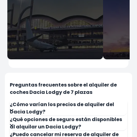
İstanbul
İstanbul
Aeropuerto de Sabiha Gökçen
Aeropuerto
Preguntas frecuentes sobre el alquiler de
coches Dacia Lodgy de 7 plazas
¿Cómo varían los precios de alquiler del
Dacia Lodgy?
¿Qué opciones de seguro están disponibles
Alquilar ahora
Alquilar a
al alquilar un Dacia Lodgy?
¿Puedo cancelar mi reserva de alquiler de