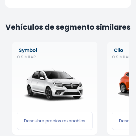
Vehículos de segmento similares
Symbol
Clio
O SIMILAR
O SIMILAR
Descubre precios razonables
Descubr