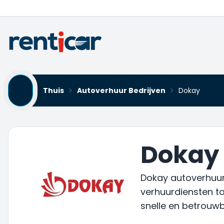
Thuis
Autoverhuur Bedrijven
Dokay
Dokay
Dokay autoverhuur, 
verhuurdiensten to
snelle en betrouwb