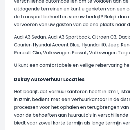
verschillende automodellen om te voldoen aan de v
uitdagende terreinen en kunt u genieten van een 
de transportbehoeften van uw bedrijf? Bekijk dan 
vervoeren van uw gasten van de ene plaats naar de
Audi A3 Sedan, Audi A3 Sportback, Citroen C3, Dacia
Courier, Hyundai Accent Blue, Hyundai i10, Jeep R
Renault Clio, Volkswagen Passat, Volkswagen Taigo
U kunt een comfortabele en veilige reiservaring h
Dokay Autoverhuur Locaties
Het bedrijf, dat verhuurkantoren heeft in Izmir, Is
in Izmir, bedient met een verhuurkantoor in de dist
processen voor het ophalen en terugbrengen van vo
voor de behoeften aan huurauto's in verschillende r
biedt voor zowel korte termijn als
lange termijn ve