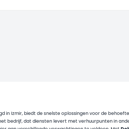
gd in Izmir, biedt de snelste oplossingen voor de behoeft
 het bedrijf, dat diensten levert met verhuurpunten in an
nier aan verschillende verwachtingen te voldoen. Met
Do