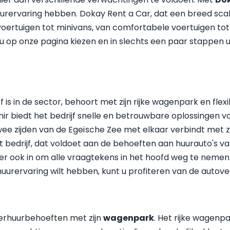
uurervaring hebben. Dokay Rent a Car, dat een breed sc
rtuigen tot minivans, van comfortabele voertuigen tot mi
 nu op onze pagina kiezen en in slechts een paar stappen
ef is in de sector, behoort met zijn rijke wagenpark en fle
mir biedt het bedrijf snelle en betrouwbare oplossingen 
 twee zijden van de Egeïsche Zee met elkaar verbindt met z
et bedrijf, dat voldoet aan de behoeften aan huurauto's va
 er ook in om alle vraagtekens in het hoofd weg te nemen
uurervaring wilt hebben, kunt u profiteren van de autov
 verhuurbehoeften met zijn
wagenpark
. Het rijke wagenp