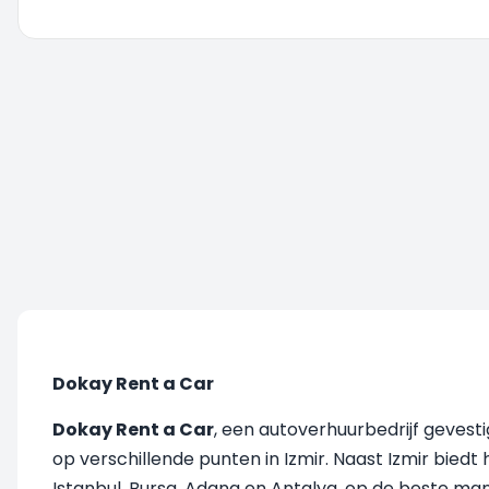
U wordt doorgestuurd, even geduld....
Dokay Rent a Car
Dokay Rent a Car
, een autoverhuurbedrijf gevesti
op verschillende punten in Izmir. Naast Izmir biedt
Istanbul, Bursa, Adana en Antalya, op de beste ma