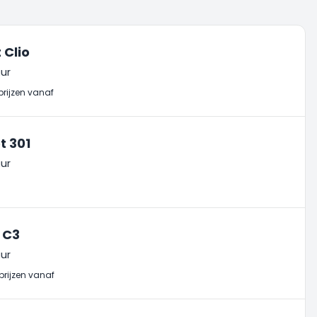
 Clio
ur
prijzen vanaf
t 301
ur
 C3
ur
prijzen vanaf