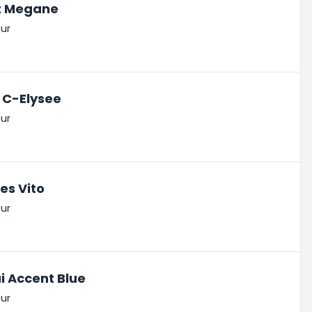
t Megane
ur
 C-Elysee
ur
es Vito
ur
 Accent Blue
ur