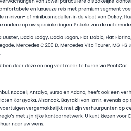
erwachtingen van zowel particuliere als zakelijke klant
comfortabele en luxueuze reis met premium segment voer
de minivan- of minibusmodellen in de vloot van Dokay. Hu
 andere op uw speciale dagen. Enkele van de automodelle
 Duster, Dacia Lodgy, Dacia Logan, Fiat Doblo, Fiat Fiori
enegade, Mercedes C 200 D, Mercedes Vito Tourer, MG HS L
.
ebben door deze en nog veel meer te huren via RentiCar.
tanbul, Kocaeli, Antalya, Bursa en Adana, heeft ook een ve
ricten Karşıyaka, Alsancak, Bayraklı van Izmir, evenals o
ertuigen vergemakkelijkt met zijn verhuurpunten op centr
egio's met zijn rijke kantoornetwerk. U kunt kiezen voor 
rhuur
naar uw wens.