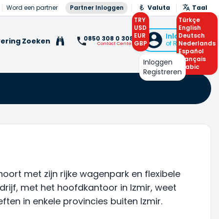
Word een partner
Partner Inloggen
Valuta
Taal
TRY
Türkçe
USD
English
EUR
Inloggen
Deutsch
0850 308 0 308
ering Zoeken
GBP
of Registreren
Nederlands
Contact Center
Español
Français
Inloggen
Arabic
Registreren
oort met zijn rijke wagenpark en flexibele
rijf, met het hoofdkantoor in Izmir, weet
en in enkele provincies buiten Izmir.