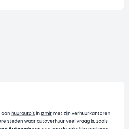
e aan
huurauto's
in
Izmir
met zijn verhuurkantoren
dere steden waar autoverhuur veel vraag is, zoals
kay Autoverhuur
, een van de zakelijke partners