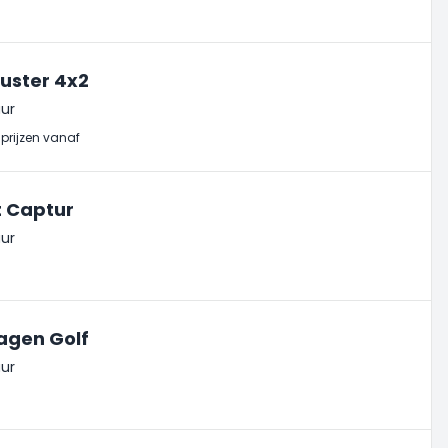
uster 4x2
ur
prijzen vanaf
t Captur
ur
agen Golf
ur