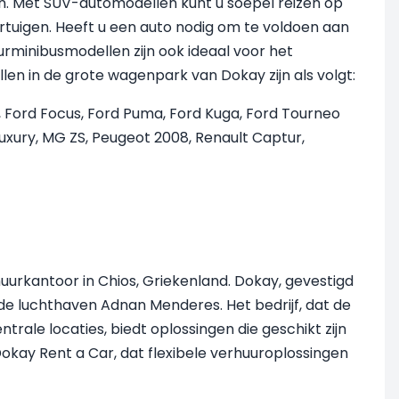
en. Met SUV-automodellen kunt u soepel reizen op
tuigen. Heeft u een auto nodig om te voldoen aan
urminibusmodellen zijn ook ideaal voor het
n in de grote wagenpark van Dokay zijn als volgt:
no, Ford Focus, Ford Puma, Ford Kuga, Ford Tourneo
uxury, MG ZS, Peugeot 2008, Renault Captur,
rhuurkantoor in Chios, Griekenland. Dokay, gevestigd
p de luchthaven Adnan Menderes. Het bedrijf, dat de
ale locaties, biedt oplossingen die geschikt zijn
Dokay Rent a Car, dat flexibele verhuuroplossingen