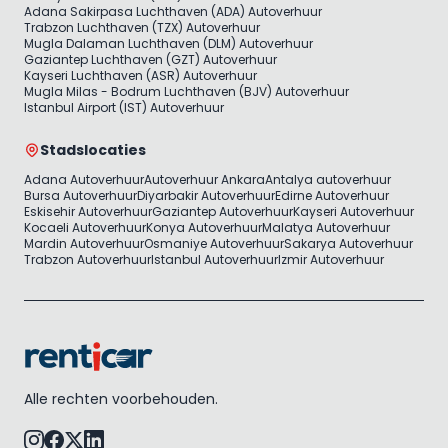
Adana Sakirpasa Luchthaven (ADA) Autoverhuur
Trabzon Luchthaven (TZX) Autoverhuur
Mugla Dalaman Luchthaven (DLM) Autoverhuur
Gaziantep Luchthaven (GZT) Autoverhuur
Kayseri Luchthaven (ASR) Autoverhuur
Mugla Milas - Bodrum Luchthaven (BJV) Autoverhuur
Istanbul Airport (IST) Autoverhuur
Stadslocaties
Adana Autoverhuur
Autoverhuur Ankara
Antalya autoverhuur
Bursa Autoverhuur
Diyarbakir Autoverhuur
Edirne Autoverhuur
Eskisehir Autoverhuur
Gaziantep Autoverhuur
Kayseri Autoverhuur
Kocaeli Autoverhuur
Konya Autoverhuur
Malatya Autoverhuur
Mardin Autoverhuur
Osmaniye Autoverhuur
Sakarya Autoverhuur
Trabzon Autoverhuur
Istanbul Autoverhuur
Izmir Autoverhuur
Alle rechten voorbehouden.