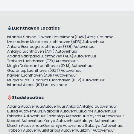
Luchthaven Locaties
Istanbul Sabiha Gökçen Havalimanı (SAW) Araç Kiralama
Izmir Adnan Menderes Luchthaven (ADB) Autoverhuur
Ankara Esenboga Luchthaven (ESB) Autoverhuur
Antalya Luchthaven (AYT) Autoverhuur
Adana Sakirpasa Luchthaven (ADA) Autoverhuur
Trabzon Luchthaven (TZX) Autoverhuur
Mugla Dalaman Luchthaven (DLM) Autoverhuur
Gaziantep Luchthaven (GZT) Autoverhuur
Kayseri Luchthaven (ASR) Autoverhuur
Mugla Milas - Bodrum Luchthaven (BJV) Autoverhuur
Istanbul Airport (IST) Autoverhuur
Stadslocaties
Adana Autoverhuur
Autoverhuur Ankara
Antalya autoverhuur
Bursa Autoverhuur
Diyarbakir Autoverhuur
Edirne Autoverhuur
Eskisehir Autoverhuur
Gaziantep Autoverhuur
Kayseri Autoverhuur
Kocaeli Autoverhuur
Konya Autoverhuur
Malatya Autoverhuur
Mardin Autoverhuur
Osmaniye Autoverhuur
Sakarya Autoverhuur
Trabzon Autoverhuur
Istanbul Autoverhuur
Izmir Autoverhuur