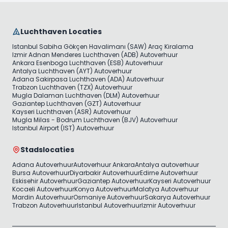
Luchthaven Locaties
Istanbul Sabiha Gökçen Havalimanı (SAW) Araç Kiralama
Izmir Adnan Menderes Luchthaven (ADB) Autoverhuur
Ankara Esenboga Luchthaven (ESB) Autoverhuur
Antalya Luchthaven (AYT) Autoverhuur
Adana Sakirpasa Luchthaven (ADA) Autoverhuur
Trabzon Luchthaven (TZX) Autoverhuur
Mugla Dalaman Luchthaven (DLM) Autoverhuur
Gaziantep Luchthaven (GZT) Autoverhuur
Kayseri Luchthaven (ASR) Autoverhuur
Mugla Milas - Bodrum Luchthaven (BJV) Autoverhuur
Istanbul Airport (IST) Autoverhuur
Stadslocaties
Adana Autoverhuur
Autoverhuur Ankara
Antalya autoverhuur
Bursa Autoverhuur
Diyarbakir Autoverhuur
Edirne Autoverhuur
Eskisehir Autoverhuur
Gaziantep Autoverhuur
Kayseri Autoverhuur
Kocaeli Autoverhuur
Konya Autoverhuur
Malatya Autoverhuur
Mardin Autoverhuur
Osmaniye Autoverhuur
Sakarya Autoverhuur
Trabzon Autoverhuur
Istanbul Autoverhuur
Izmir Autoverhuur