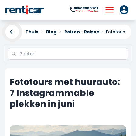
0850 308 0 308
Contact Center
Thuis
Blog
Reizen - Reizen
Fototours met
Fototours met huurauto:
7 Instagrammable
plekken in juni