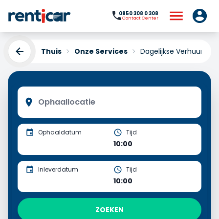
0850 308 0 308
Contact Center
Thuis
Onze Services
Dagelijkse Verhuur
Ophaaldatum
Tijd
10:00
Inleverdatum
Tijd
10:00
ZOEKEN