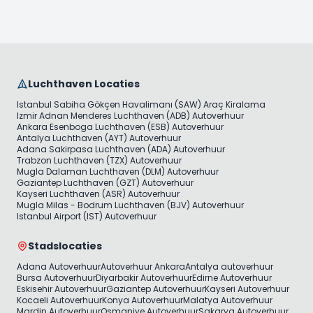
Luchthaven Locaties
Istanbul Sabiha Gökçen Havalimanı (SAW) Araç Kiralama
Izmir Adnan Menderes Luchthaven (ADB) Autoverhuur
Ankara Esenboga Luchthaven (ESB) Autoverhuur
Antalya Luchthaven (AYT) Autoverhuur
Adana Sakirpasa Luchthaven (ADA) Autoverhuur
Trabzon Luchthaven (TZX) Autoverhuur
Mugla Dalaman Luchthaven (DLM) Autoverhuur
Gaziantep Luchthaven (GZT) Autoverhuur
Kayseri Luchthaven (ASR) Autoverhuur
Mugla Milas - Bodrum Luchthaven (BJV) Autoverhuur
Istanbul Airport (IST) Autoverhuur
Stadslocaties
Adana Autoverhuur
Autoverhuur Ankara
Antalya autoverhuur
Bursa Autoverhuur
Diyarbakir Autoverhuur
Edirne Autoverhuur
Eskisehir Autoverhuur
Gaziantep Autoverhuur
Kayseri Autoverhuur
Kocaeli Autoverhuur
Konya Autoverhuur
Malatya Autoverhuur
Mardin Autoverhuur
Osmaniye Autoverhuur
Sakarya Autoverhuur