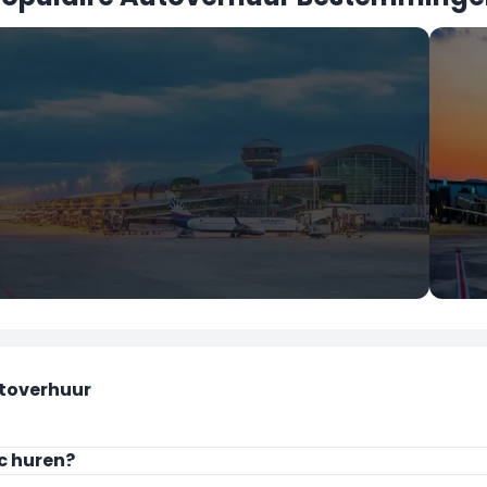
İzmir
Muğ
Adnan Menderes Luchthaven
Mug
toverhuur
c huren?