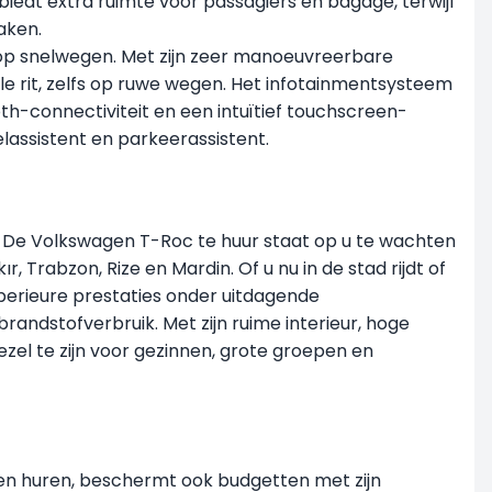
edt extra ruimte voor passagiers en bagage, terwijl
aken.
 op snelwegen. Met zijn zeer manoeuvreerbare
e rit, zelfs op ruwe wegen. Het infotainmentsysteem
h-connectiviteit en een intuïtief touchscreen-
elassistent en parkeerassistent.
kije. De Volkswagen T-Roc te huur staat op u te wachten
ır, Trabzon, Rize en Mardin. Of u nu in de stad rijdt of
uperieure prestaties onder uitdagende
randstofverbruik. Met zijn ruime interieur, hoge
l te zijn voor gezinnen, grote groepen en
en huren, beschermt ook budgetten met zijn