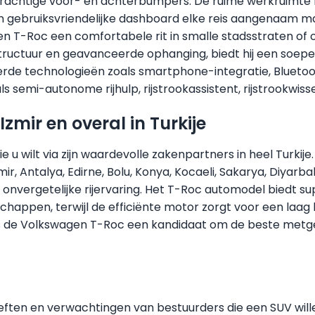
achtige voor- en achterbumpers. De ruime werkruimte bi
 gebruiksvriendelijke dashboard elke reis aangenaam m
n T-Roc een comfortabele rit in smalle stadsstraten of
ructuur en geavanceerde ophanging, biedt hij een soepel
de technologieën zoals smartphone-integratie, Bluetoot
s semi-autonome rijhulp, rijstrookassistent, rijstrookwiss
Izmir en overal in Turkije
 die u wilt via zijn waardevolle zakenpartners in heel Tur
ir, Antalya, Edirne, Bolu, Konya, Kocaeli, Sakarya, Diyarbak
n onvergetelijke rijervaring. Het T-Roc automodel biedt s
appen, terwijl de efficiënte motor zorgt voor een laag b
de Volkswagen T-Roc een kandidaat om de beste metgeze
ften en verwachtingen van bestuurders die een SUV will