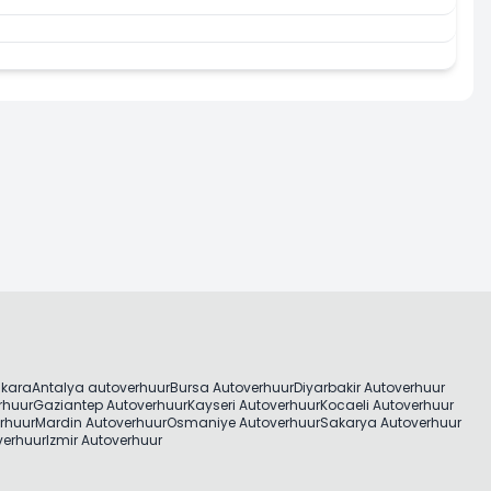
 Huren
Nu Hur
nkara
Antalya autoverhuur
Bursa Autoverhuur
Diyarbakir Autoverhuur
rhuur
Gaziantep Autoverhuur
Kayseri Autoverhuur
Kocaeli Autoverhuur
rhuur
Mardin Autoverhuur
Osmaniye Autoverhuur
Sakarya Autoverhuur
verhuur
Izmir Autoverhuur