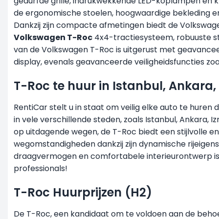
gedurfde grille, indrukwekkende LED-koplampen en kr
de ergonomische stoelen, hoogwaardige bekleding en
Dankzij zijn compacte afmetingen biedt de Volkswage
Volkswagen T-Roc
4x4-tractiesysteem, robuuste st
van de Volkswagen T-Roc is uitgerust met geavanceer
display, evenals geavanceerde veiligheidsfuncties zoal
T-Roc te huur in Istanbul, Ankara, 
RentiCar stelt u in staat om veilig elke auto te huren
in vele verschillende steden, zoals
Istanbul,
Ankara, Izm
op uitdagende wegen, de T-Roc biedt een stijlvolle e
wegomstandigheden dankzij zijn dynamische rijeigensch
draagvermogen en comfortabele interieurontwerp is 
professionals!
T-Roc Huurprijzen (H2)
De T-Roc, een kandidaat om te voldoen aan de behoe