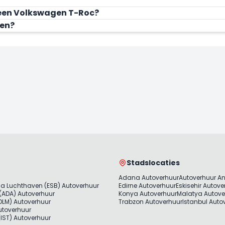
n een Volkswagen T-Roc?
Nu Huren
Nu
ren?
Stadslocaties
Adana Autoverhuur
Autoverhuur A
a Luchthaven (ESB) Autoverhuur
Edirne Autoverhuur
Eskisehir Autove
(ADA) Autoverhuur
Konya Autoverhuur
Malatya Autove
LM) Autoverhuur
Trabzon Autoverhuur
Istanbul Auto
utoverhuur
 (IST) Autoverhuur