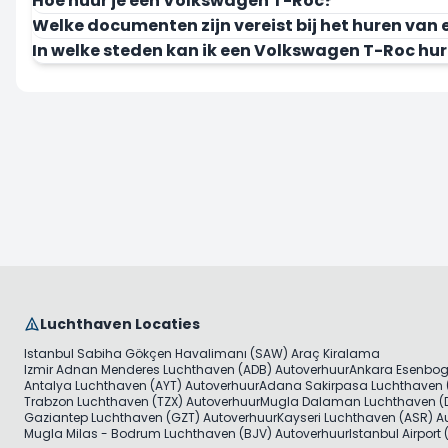
Hoe huur je een Volkswagen T-Roc?
Welke documenten zijn vereist bij het huren va
Nu Huren
In welke steden kan ik een Volkswagen T-Roc hu
Luchthaven Locaties
Istanbul Sabiha Gökçen Havalimanı (SAW) Araç Kiralama
Izmir Adnan Menderes Luchthaven (ADB) Autoverhuur
Ankara Esenbog
Antalya Luchthaven (AYT) Autoverhuur
Adana Sakirpasa Luchthaven 
Trabzon Luchthaven (TZX) Autoverhuur
Mugla Dalaman Luchthaven (D
Gaziantep Luchthaven (GZT) Autoverhuur
Kayseri Luchthaven (ASR) A
Mugla Milas - Bodrum Luchthaven (BJV) Autoverhuur
Istanbul Airport