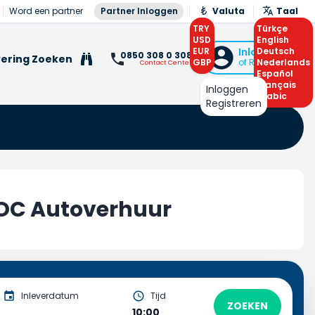
Word een partner
Partner Inloggen
Valuta
Taal
TRY
Türkçe
USD
English
EUR
Inloggen
Deutsch
0850 308 0 308
ering Zoeken
GBP
of Registreren
Nederlands
Contact Center
Español
Français
Inloggen
Arabic
Registreren
OC Autoverhuur
Inleverdatum
Tijd
ZOEKEN
10:00