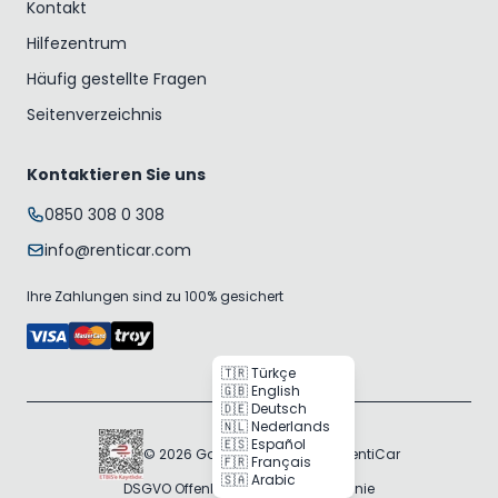
Kontakt
Hilfezentrum
Häufig gestellte Fragen
Seitenverzeichnis
Kontaktieren Sie uns
0850 308 0 308
info@renticar.com
Ihre Zahlungen sind zu 100% gesichert
🇹🇷 Türkçe
🇬🇧 English
🇩🇪 Deutsch
🇳🇱 Nederlands
🇪🇸 Español
© 2026 Gogocar Bilişim A.Ş. | RentiCar
🇫🇷 Français
🇸🇦 Arabic
DSGVO Offenlegung
Cookie-Richtlinie