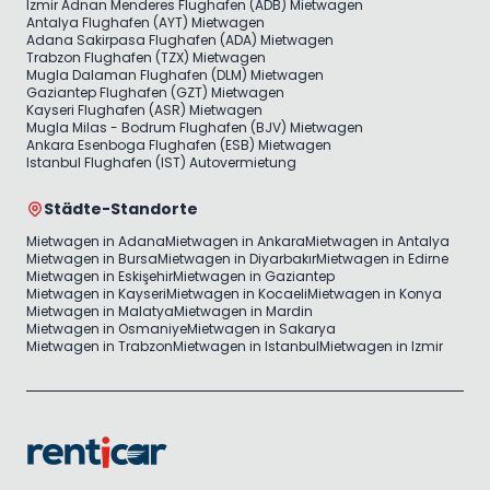
Izmir Adnan Menderes Flughafen (ADB) Mietwagen
Antalya Flughafen (AYT) Mietwagen
Adana Sakirpasa Flughafen (ADA) Mietwagen
Trabzon Flughafen (TZX) Mietwagen
Mugla Dalaman Flughafen (DLM) Mietwagen
Gaziantep Flughafen (GZT) Mietwagen
Kayseri Flughafen (ASR) Mietwagen
Mugla Milas - Bodrum Flughafen (BJV) Mietwagen
Ankara Esenboga Flughafen (ESB) Mietwagen
Istanbul Flughafen (IST) Autovermietung
Städte-Standorte
Mietwagen in Adana
Mietwagen in Ankara
Mietwagen in Antalya
Mietwagen in Bursa
Mietwagen in Diyarbakır
Mietwagen in Edirne
Mietwagen in Eskişehir
Mietwagen in Gaziantep
Mietwagen in Kayseri
Mietwagen in Kocaeli
Mietwagen in Konya
Mietwagen in Malatya
Mietwagen in Mardin
Mietwagen in Osmaniye
Mietwagen in Sakarya
Mietwagen in Trabzon
Mietwagen in Istanbul
Mietwagen in Izmir