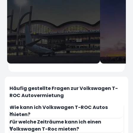
İstanbul
İstanbul
Flughafen Sabiha Gokcen
Flughafen I
Häufig gestellte Fragen zur Volkswagen T-
ROC Autovermietung
Wie kann ich Volkswagen T-ROC Autos
mieten?
Für welche Zeiträume kann ich einen
Jetzt mieten
Jetzt mie
Volkswagen T-Roc mieten?