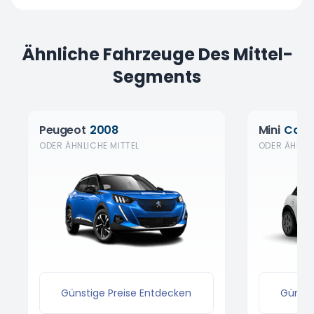
Ähnliche Fahrzeuge Des Mittel-
Segments
Peugeot
2008
Mini
Coop
ODER ÄHNLICHE MITTEL
ODER ÄHNLIC
Günstige Preise Entdecken
Günsti