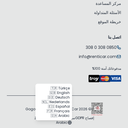
مركز المساعدة
الأسئلة المتداولة
خريطة الموقع
اتصل بنا
0850 308 0 308
info@renticar.com
مدفوعاتك آمنة 100%
🇹🇷 Türkçe
🇬🇧 English
🇩🇪 Deutsch
🇳🇱 Nederlands
🇪🇸 Español
© 2026 Gogocar Bilişim A.Ş. | RentiCar
🇫🇷 Français
🇸🇦 Arabic
إفصاح GDPR
سياسة ملفات تعريف الارتباط
Arabic