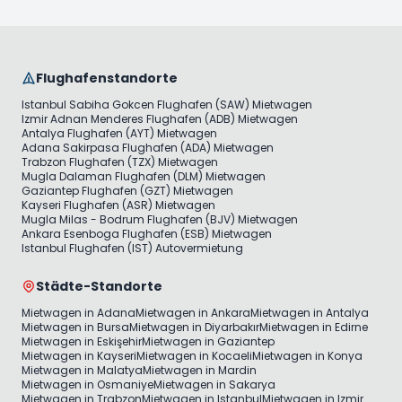
Flughafenstandorte
Istanbul Sabiha Gokcen Flughafen (SAW) Mietwagen
Izmir Adnan Menderes Flughafen (ADB) Mietwagen
Antalya Flughafen (AYT) Mietwagen
Adana Sakirpasa Flughafen (ADA) Mietwagen
Trabzon Flughafen (TZX) Mietwagen
Mugla Dalaman Flughafen (DLM) Mietwagen
Gaziantep Flughafen (GZT) Mietwagen
Kayseri Flughafen (ASR) Mietwagen
Mugla Milas - Bodrum Flughafen (BJV) Mietwagen
Ankara Esenboga Flughafen (ESB) Mietwagen
Istanbul Flughafen (IST) Autovermietung
Städte-Standorte
Mietwagen in Adana
Mietwagen in Ankara
Mietwagen in Antalya
Mietwagen in Bursa
Mietwagen in Diyarbakır
Mietwagen in Edirne
Mietwagen in Eskişehir
Mietwagen in Gaziantep
Mietwagen in Kayseri
Mietwagen in Kocaeli
Mietwagen in Konya
Mietwagen in Malatya
Mietwagen in Mardin
Mietwagen in Osmaniye
Mietwagen in Sakarya
Mietwagen in Trabzon
Mietwagen in Istanbul
Mietwagen in Izmir