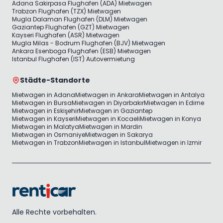
Adana Sakirpasa Flughafen (ADA) Mietwagen
Trabzon Flughafen (TZX) Mietwagen
Mugla Dalaman Flughafen (DLM) Mietwagen
Gaziantep Flughafen (GZT) Mietwagen
Kayseri Flughafen (ASR) Mietwagen
Mugla Milas - Bodrum Flughafen (BJV) Mietwagen
Ankara Esenboga Flughafen (ESB) Mietwagen
Istanbul Flughafen (IST) Autovermietung
Städte-Standorte
Mietwagen in Adana
Mietwagen in Ankara
Mietwagen in Antalya
Mietwagen in Bursa
Mietwagen in Diyarbakır
Mietwagen in Edirne
Mietwagen in Eskişehir
Mietwagen in Gaziantep
Mietwagen in Kayseri
Mietwagen in Kocaeli
Mietwagen in Konya
Mietwagen in Malatya
Mietwagen in Mardin
Mietwagen in Osmaniye
Mietwagen in Sakarya
Mietwagen in Trabzon
Mietwagen in Istanbul
Mietwagen in Izmir
Alle Rechte vorbehalten.