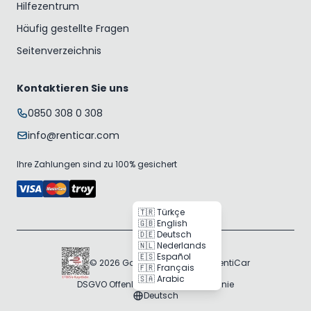
Hilfezentrum
Häufig gestellte Fragen
Seitenverzeichnis
Kontaktieren Sie uns
0850 308 0 308
info@renticar.com
Ihre Zahlungen sind zu 100% gesichert
🇹🇷 Türkçe
🇬🇧 English
🇩🇪 Deutsch
🇳🇱 Nederlands
🇪🇸 Español
© 2026 Gogocar Bilişim A.Ş. | RentiCar
🇫🇷 Français
🇸🇦 Arabic
DSGVO Offenlegung
Cookie-Richtlinie
Deutsch