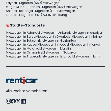
Kayseri Flughafen (ASR) Mietwagen
Mugla Milas - Bodrum Flughafen (BJV) Mietwagen
Ankara Esenboga Flughafen (ESB) Mietwagen
Istanbul Flughafen (IST) Autovermietung
Städte-Standorte
Mietwagen in Adana
Mietwagen in Ankara
Mietwagen in Antalya
Mietwagen in Bursa
Mietwagen in Diyarbakır
Mietwagen in Edirne
Mietwagen in Eskişehir
Mietwagen in Gaziantep
Mietwagen in Kayseri
Mietwagen in Kocaeli
Mietwagen in Konya
Mietwagen in Malatya
Mietwagen in Mardin
Mietwagen in Osmaniye
Mietwagen in Sakarya
Mietwagen in Trabzon
Mietwagen in Istanbul
Mietwagen in Izmir
Alle Rechte vorbehalten.