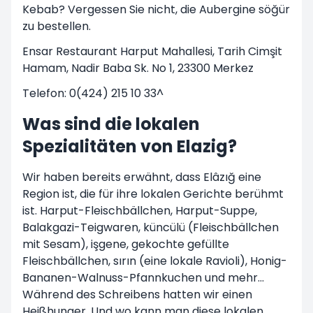
Kebab? Vergessen Sie nicht, die Aubergine söğür
zu bestellen.
Ensar Restaurant Harput Mahallesi, Tarih Cimşit
Hamam, Nadir Baba Sk. No 1, 23300 Merkez
Telefon: 0(424) 215 10 33^
Was sind die lokalen
Spezialitäten von Elazig?
Wir haben bereits erwähnt, dass Elâzığ eine
Region ist, die für ihre lokalen Gerichte berühmt
ist. Harput-Fleischbällchen, Harput-Suppe,
Balakgazi-Teigwaren, küncülü (Fleischbällchen
mit Sesam), işgene, gekochte gefüllte
Fleischbällchen, sırın (eine lokale Ravioli), Honig-
Bananen-Walnuss-Pfannkuchen und mehr...
Während des Schreibens hatten wir einen
Heißhunger. Und wo kann man diese lokalen