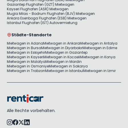
Gaziantep Flughafen (GZT) Mietwagen
Kayseri Flughafen (ASR) Mietwagen
Mugla Milas - Bodrum Flughafen (BJV) Mietwagen
Ankara Esenboga Flughafen (ESB) Mietwagen
Istanbul Flughafen (IST) Autovermietung
Städte-Standorte
Mietwagen in Adana
Mietwagen in Ankara
Mietwagen in Antalya
Mietwagen in Bursa
Mietwagen in Diyarbakır
Mietwagen in Edirne
Mietwagen in Eskişehir
Mietwagen in Gaziantep
Mietwagen in Kayseri
Mietwagen in Kocaeli
Mietwagen in Konya
Mietwagen in Malatya
Mietwagen in Mardin
Mietwagen in Osmaniye
Mietwagen in Sakarya
Mietwagen in Trabzon
Mietwagen in Istanbul
Mietwagen in Izmir
Alle Rechte vorbehalten.