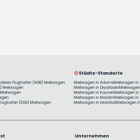
Städte-Standorte
nderes Flughafen (ADB) Mietwagen
Mietwagen in Adana
Mietwagen in
) Mietwagen
Mietwagen in Diyarbakır
Mietwagen 
 Mietwagen
Mietwagen in Kayseri
Mietwagen in 
wagen
Mietwagen in Mardin
Mietwagen in
lughafen (ESB) Mietwagen
Mietwagen in Istanbul
Mietwagen in
st
Unternehmen