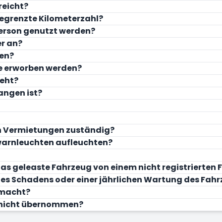
reicht?
egrenzte Kilometerzahl?
erson genutzt werden?
r an?
ten?
e erworben werden?
geht?
angen ist?
en Vermietungen zuständig?
gwarnleuchten aufleuchten?
 das geleaste Fahrzeug von einem nicht registrierten
ines Schadens oder einer jährlichen Wartung des Fah
emacht?
 nicht übernommen?