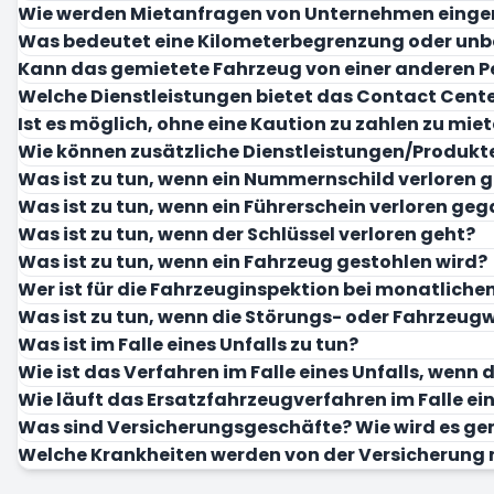
Wie werden Mietanfragen von Unternehmen einge
Was bedeutet eine Kilometerbegrenzung oder unb
Kann das gemietete Fahrzeug von einer anderen P
Welche Dienstleistungen bietet das Contact Cente
Ist es möglich, ohne eine Kaution zu zahlen zu mie
Wie können zusätzliche Dienstleistungen/Produkt
Was ist zu tun, wenn ein Nummernschild verloren 
Was ist zu tun, wenn ein Führerschein verloren geg
Was ist zu tun, wenn der Schlüssel verloren geht?
Was ist zu tun, wenn ein Fahrzeug gestohlen wird?
Wer ist für die Fahrzeuginspektion bei monatlich
Was ist zu tun, wenn die Störungs- oder Fahrzeu
Was ist im Falle eines Unfalls zu tun?
Wie ist das Verfahren im Falle eines Unfalls, wenn
Wie läuft das Ersatzfahrzeugverfahren im Falle e
Was sind Versicherungsgeschäfte? Wie wird es g
Welche Krankheiten werden von der Versicherung