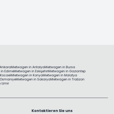
 Ankara
Mietwagen in Antalya
Mietwagen in Bursa
in Edirne
Mietwagen in Eskişehir
Mietwagen in Gaziantep
Kocaeli
Mietwagen in Konya
Mietwagen in Malatya
 Osmaniye
Mietwagen in Sakarya
Mietwagen in Trabzon
 Izmir
Kontaktieren Sie uns