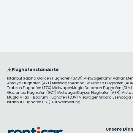
Flughafenstandorte
Istanbul Sabiha Gokcen Flughafen (SAW) Mietwagen
Izmir Adnan Me
Antalya Flughafen (AYT) Mietwagen
Adana Sakirpasa Flughafen (ADA
Trabzon Flughafen (TZX) Mietwagen
Mugla Dalaman Flughafen (DLM)
Gaziantep Flughafen (GZT) Mietwagen
Kayseri Flughafen (ASR) Miet
Mugla Milas - Bodrum Flughafen (BJV) Mietwagen
Ankara Esenboga F
Istanbul Flughafen (IST) Autovermietung
Unsere Dien