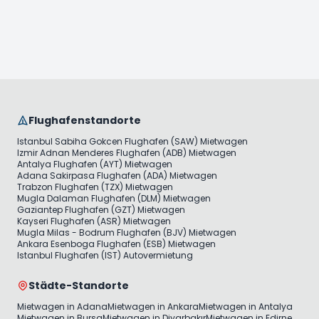
Flughafenstandorte
Istanbul Sabiha Gokcen Flughafen (SAW) Mietwagen
Izmir Adnan Menderes Flughafen (ADB) Mietwagen
Antalya Flughafen (AYT) Mietwagen
Adana Sakirpasa Flughafen (ADA) Mietwagen
Trabzon Flughafen (TZX) Mietwagen
Mugla Dalaman Flughafen (DLM) Mietwagen
Gaziantep Flughafen (GZT) Mietwagen
Kayseri Flughafen (ASR) Mietwagen
Mugla Milas - Bodrum Flughafen (BJV) Mietwagen
Ankara Esenboga Flughafen (ESB) Mietwagen
Istanbul Flughafen (IST) Autovermietung
Städte-Standorte
Mietwagen in Adana
Mietwagen in Ankara
Mietwagen in Antalya
Mietwagen in Bursa
Mietwagen in Diyarbakır
Mietwagen in Edirne