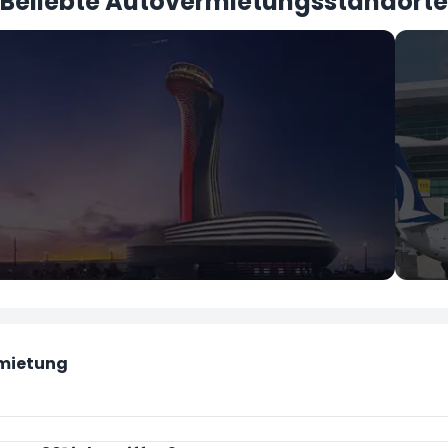
Beliebte Autovermietungsstandorte
İstanbul
Ank
Flughafen Istanbul
Ese
rmietung