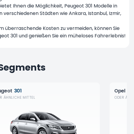
ietet Ihnen die Möglichkeit, Peugeot 301 Modelle in
n verschiedenen Städten wie Ankara,
Istanbul
, Izmir,
. Um überraschende Kosten zu vermeiden, können Sie
ugeot 301 und genießen Sie ein müheloses Fahrerlebnis!
-Segments
ugeot
301
Opel
Co
R ÄHNLICHE MITTEL
ODER ÄHNL