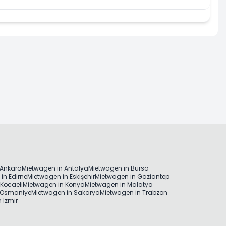
tzt mieten
Jetzt 
 Ankara
Mietwagen in Antalya
Mietwagen in Bursa
in Edirne
Mietwagen in Eskişehir
Mietwagen in Gaziantep
Kocaeli
Mietwagen in Konya
Mietwagen in Malatya
 Osmaniye
Mietwagen in Sakarya
Mietwagen in Trabzon
 Izmir