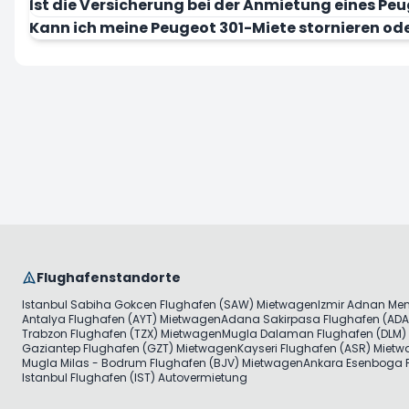
Ist die Versicherung bei der Anmietung eines Peu
Kann ich meine Peugeot 301-Miete stornieren od
Jetzt mieten
Flughafenstandorte
Istanbul Sabiha Gokcen Flughafen (SAW) Mietwagen
Izmir Adnan Me
Antalya Flughafen (AYT) Mietwagen
Adana Sakirpasa Flughafen (ADA
Trabzon Flughafen (TZX) Mietwagen
Mugla Dalaman Flughafen (DLM)
Gaziantep Flughafen (GZT) Mietwagen
Kayseri Flughafen (ASR) Miet
Mugla Milas - Bodrum Flughafen (BJV) Mietwagen
Ankara Esenboga F
Istanbul Flughafen (IST) Autovermietung