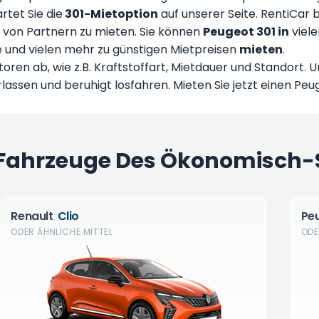
tet Sie die
301-Mietoption
auf unserer Seite. RentiCar b
l von Partnern zu mieten. Sie können
Peugeot 301 in
viele
ye und vielen mehr zu günstigen Mietpreisen
mieten
.
toren ab, wie z.B. Kraftstoffart, Mietdauer und Standort
erlassen und beruhigt losfahren. Mieten Sie jetzt einen Pe
 Fahrzeuge Des Ökonomisch
Renault
Clio
Pe
ODER ÄHNLICHE MITTEL
ODE