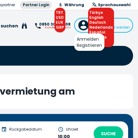
spartner
Partner Login
Währung
Sprachauswahl
TRY
Türkçe
USD
English
EUR
Deutsch
Anmelden
0850 308 0 308
 suchen
GBP
Nederlands
oder Mitglied werden
Kundenzentrum
Español
Français
Anmelden
Arabic
Registrieren
overmietung am
Rückgabedatum
Uhrzeit
SUCHE
10:00