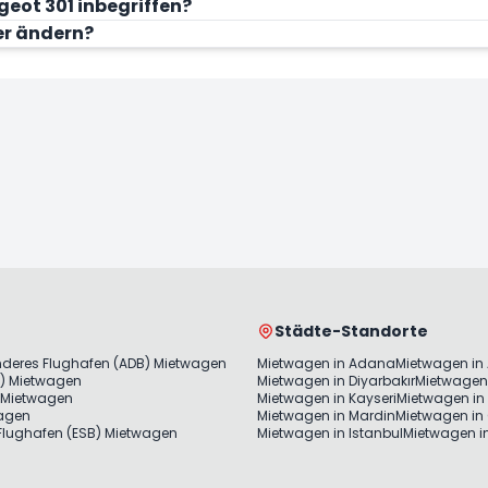
geot 301 inbegriffen?
er ändern?
Jetzt mieten
Je
Städte-Standorte
nderes Flughafen (ADB) Mietwagen
Mietwagen in Adana
Mietwagen in
) Mietwagen
Mietwagen in Diyarbakır
Mietwagen 
 Mietwagen
Mietwagen in Kayseri
Mietwagen in 
wagen
Mietwagen in Mardin
Mietwagen in
lughafen (ESB) Mietwagen
Mietwagen in Istanbul
Mietwagen in