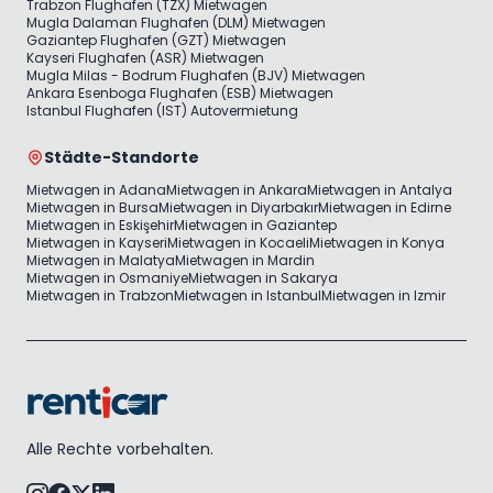
Trabzon Flughafen (TZX) Mietwagen
Mugla Dalaman Flughafen (DLM) Mietwagen
Gaziantep Flughafen (GZT) Mietwagen
Kayseri Flughafen (ASR) Mietwagen
Mugla Milas - Bodrum Flughafen (BJV) Mietwagen
Ankara Esenboga Flughafen (ESB) Mietwagen
Istanbul Flughafen (IST) Autovermietung
Städte-Standorte
Mietwagen in Adana
Mietwagen in Ankara
Mietwagen in Antalya
Mietwagen in Bursa
Mietwagen in Diyarbakır
Mietwagen in Edirne
Mietwagen in Eskişehir
Mietwagen in Gaziantep
Mietwagen in Kayseri
Mietwagen in Kocaeli
Mietwagen in Konya
Mietwagen in Malatya
Mietwagen in Mardin
Mietwagen in Osmaniye
Mietwagen in Sakarya
Mietwagen in Trabzon
Mietwagen in Istanbul
Mietwagen in Izmir
Alle Rechte vorbehalten.