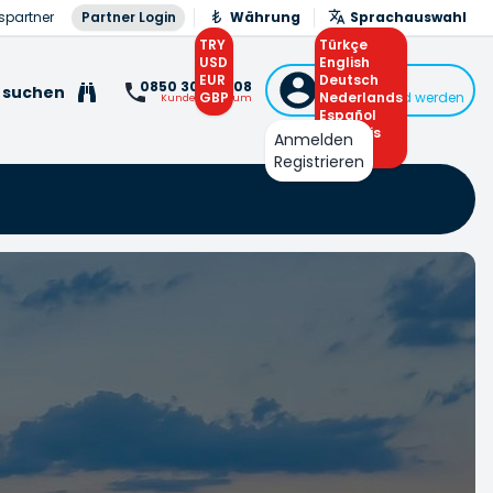
spartner
Partner Login
Währung
Sprachauswahl
TRY
Türkçe
USD
English
EUR
Deutsch
Anmelden
0850 308 0 308
 suchen
GBP
Nederlands
oder Mitglied werden
Kundenzentrum
Español
Français
Anmelden
Arabic
Registrieren