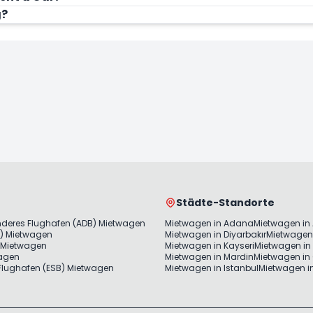
g?
Städte-Standorte
nderes Flughafen (ADB) Mietwagen
Mietwagen in Adana
Mietwagen in
) Mietwagen
Mietwagen in Diyarbakır
Mietwagen 
 Mietwagen
Mietwagen in Kayseri
Mietwagen in 
wagen
Mietwagen in Mardin
Mietwagen in
lughafen (ESB) Mietwagen
Mietwagen in Istanbul
Mietwagen in