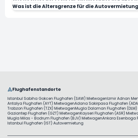
Was ist die Altersgrenze für die Autovermietun
Flughafenstandorte
Istanbul Sabiha Gokcen Flughafen (SAW) Mietwagen
Izmir Adnan Me
Antalya Flughafen (AYT) Mietwagen
Adana Sakirpasa Flughafen (ADA
Trabzon Flughafen (TZX) Mietwagen
Mugla Dalaman Flughafen (DLM)
Gaziantep Flughafen (GZT) Mietwagen
Kayseri Flughafen (ASR) Miet
Mugla Milas - Bodrum Flughafen (BJV) Mietwagen
Ankara Esenboga F
Istanbul Flughafen (IST) Autovermietung