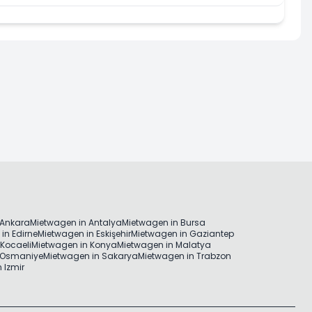
 Ankara
Mietwagen in Antalya
Mietwagen in Bursa
in Edirne
Mietwagen in Eskişehir
Mietwagen in Gaziantep
Kocaeli
Mietwagen in Konya
Mietwagen in Malatya
 Osmaniye
Mietwagen in Sakarya
Mietwagen in Trabzon
 Izmir