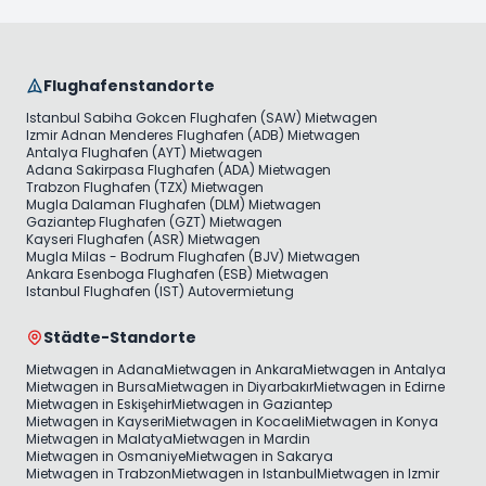
Flughafenstandorte
Istanbul Sabiha Gokcen Flughafen (SAW) Mietwagen
Izmir Adnan Menderes Flughafen (ADB) Mietwagen
Antalya Flughafen (AYT) Mietwagen
Adana Sakirpasa Flughafen (ADA) Mietwagen
Trabzon Flughafen (TZX) Mietwagen
Mugla Dalaman Flughafen (DLM) Mietwagen
Gaziantep Flughafen (GZT) Mietwagen
Kayseri Flughafen (ASR) Mietwagen
Mugla Milas - Bodrum Flughafen (BJV) Mietwagen
Ankara Esenboga Flughafen (ESB) Mietwagen
Istanbul Flughafen (IST) Autovermietung
Städte-Standorte
Mietwagen in Adana
Mietwagen in Ankara
Mietwagen in Antalya
Mietwagen in Bursa
Mietwagen in Diyarbakır
Mietwagen in Edirne
Mietwagen in Eskişehir
Mietwagen in Gaziantep
Mietwagen in Kayseri
Mietwagen in Kocaeli
Mietwagen in Konya
Mietwagen in Malatya
Mietwagen in Mardin
Mietwagen in Osmaniye
Mietwagen in Sakarya
Mietwagen in Trabzon
Mietwagen in Istanbul
Mietwagen in Izmir