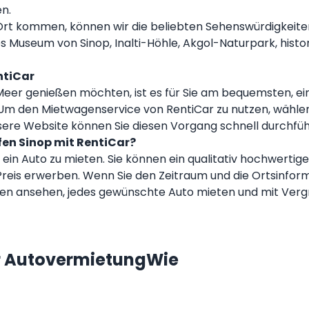
n.
n Ort kommen, können wir die beliebten Sehenswürdigkeiten 
 Museum von Sinop, Inalti-Höhle, Akgol-Naturpark, histor
ntiCar
r genießen möchten, ist es für Sie am bequemsten, ein 
. Um den Mietwagenservice von RentiCar zu nutzen, wählen
nsere Website können Sie diesen Vorgang schnell durchfüh
fen Sinop mit RentiCar?
p ein Auto zu mieten. Sie können ein qualitativ hochwerti
Preis erwerben. Wenn Sie den Zeitraum und die Ortsinfor
ten ansehen, jedes gewünschte Auto mieten und mit Verg
ur AutovermietungWie