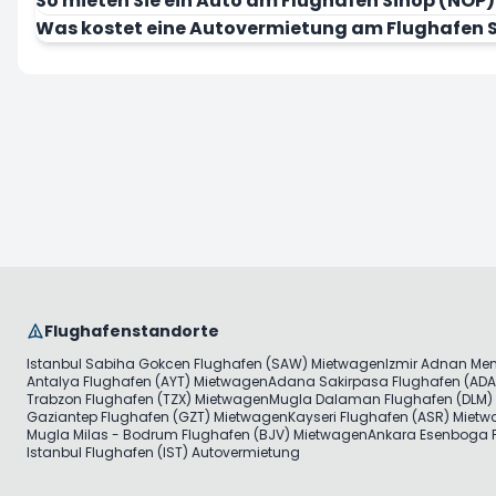
So mieten Sie ein Auto am Flughafen Sinop (NOP)
Was kostet eine Autovermietung am Flughafen 
Flughafenstandorte
Istanbul Sabiha Gokcen Flughafen (SAW) Mietwagen
Izmir Adnan Me
Antalya Flughafen (AYT) Mietwagen
Adana Sakirpasa Flughafen (ADA
Trabzon Flughafen (TZX) Mietwagen
Mugla Dalaman Flughafen (DLM)
Gaziantep Flughafen (GZT) Mietwagen
Kayseri Flughafen (ASR) Miet
Mugla Milas - Bodrum Flughafen (BJV) Mietwagen
Ankara Esenboga F
Istanbul Flughafen (IST) Autovermietung