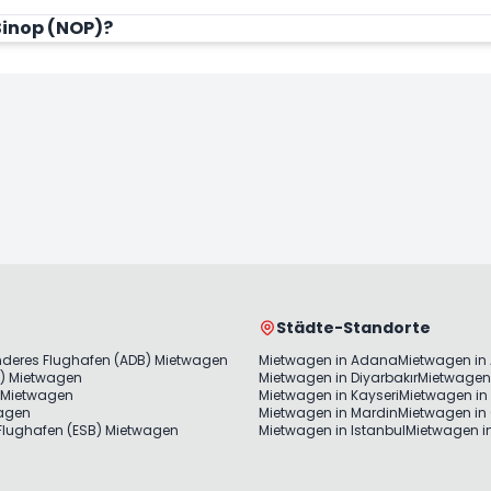
Sinop (NOP)?
Städte-Standorte
nderes Flughafen (ADB) Mietwagen
Mietwagen in Adana
Mietwagen in
) Mietwagen
Mietwagen in Diyarbakır
Mietwagen 
 Mietwagen
Mietwagen in Kayseri
Mietwagen in 
wagen
Mietwagen in Mardin
Mietwagen in
lughafen (ESB) Mietwagen
Mietwagen in Istanbul
Mietwagen in