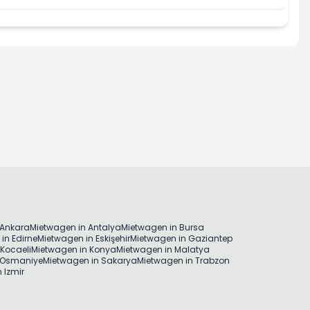
 Ankara
Mietwagen in Antalya
Mietwagen in Bursa
in Edirne
Mietwagen in Eskişehir
Mietwagen in Gaziantep
Kocaeli
Mietwagen in Konya
Mietwagen in Malatya
 Osmaniye
Mietwagen in Sakarya
Mietwagen in Trabzon
 Izmir