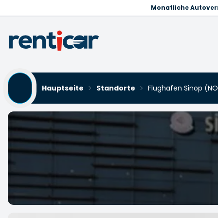
Monatliche Autove
Hauptseite
Standorte
Flughafen Sinop (N
Flughafen Sinop (NOP) M
Yükleniyor...