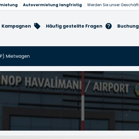
rmietung
Autovermietung langfristig
Werden Sie unser Geschäft
Kampagnen
Häufig gestellte Fragen
Buchung
OP) Mietwagen
ietwagen