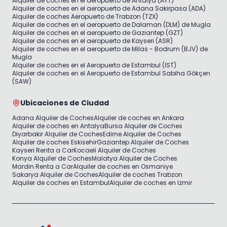
Alquiler de coches en el aeropuerto de Antalya (AYT)
Alquiler de coches en el aeropuerto de Adana Sakirpasa (ADA)
Alquiler de coches Aeropuerto de Trabzon (TZX)
Alquiler de coches en el aeropuerto de Dalaman (DLM) de Mugla
Alquiler de coches en el aeropuerto de Gaziantep (GZT)
Alquiler de coches en el aeropuerto de Kayseri (ASR)
Alquiler de coches en el aeropuerto de Milas - Bodrum (BJV) de
Mugla
Alquiler de coches en el Aeropuerto de Estambul (IST)
Alquiler de coches en el Aeropuerto de Estambul Sabiha Gökçen
(SAW)
Ubicaciones de Ciudad
Adana Alquiler de Coches
Alquiler de coches en Ankara
Alquiler de coches en Antalya
Bursa Alquiler de Coches
Diyarbakir Alquiler de Coches
Edirne Alquiler de Coches
Alquiler de coches Eskisehir
Gaziantep Alquiler de Coches
Kayseri Renta a Car
Kocaeli Alquiler de Coches
Konya Alquiler de Coches
Malatya Alquiler de Coches
Mardin Renta a Car
Alquiler de coches en Osmaniye
Sakarya Alquiler de Coches
Alquiler de coches Trabzon
Alquiler de coches en Estambul
Alquiler de coches en Izmir