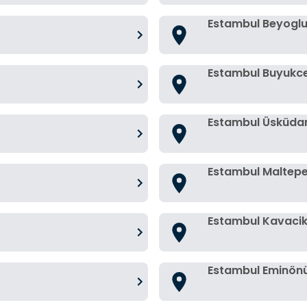
Estambul Beyogl
Estambul Buyuk
Estambul Üsküda
Estambul Maltep
Estambul Kavaci
Estambul Eminön