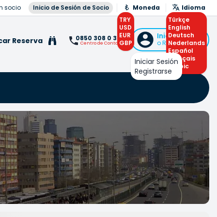
n socio
Inicio de Sesión de Socio
Moneda
Idioma
TRY
Türkçe
USD
English
EUR
Iniciar Sesión
Deutsch
0850 308 0 308
car Reserva
GBP
o Registrarse
Nederlands
Centro de Contacto
Español
Français
Iniciar Sesión
Arabic
Registrarse