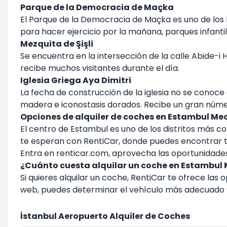
Parque de la Democracia de Maçka
El Parque de la Democracia de Maçka es uno de los l
para hacer ejercicio por la mañana, parques infant
Mezquita de Şişli
Se encuentra en la intersección de la calle Abide-i H
recibe muchos visitantes durante el día.
Iglesia Griega Aya Dimitri
La fecha de construcción de la iglesia no se conoce
madera e iconostasis dorados. Recibe un gran númer
Opciones de alquiler de coches en Estambul Me
El centro de Estambul es uno de los distritos más con
te esperan con RentiCar, donde puedes encontrar tod
Entra en renticar.com, aprovecha las oportunidades
¿Cuánto cuesta alquilar un coche en Estambul 
Si quieres alquilar un coche, RentiCar te ofrece l
web, puedes determinar el vehículo más adecuado y
İstanbul Aeropuerto Alquiler de Coches