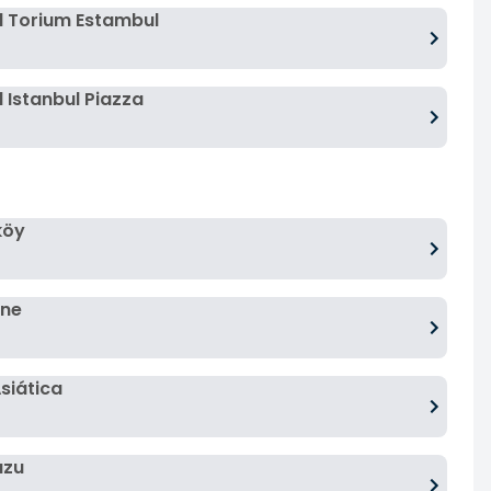
 Torium Estambul
 Istanbul Piazza
köy
ane
siática
uzu