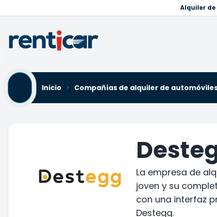
Alquiler d
Inicio
Compañías de alquiler de automóvile
Desteg
La empresa de alqu
joven y su complet
con una interfaz p
Destegg.