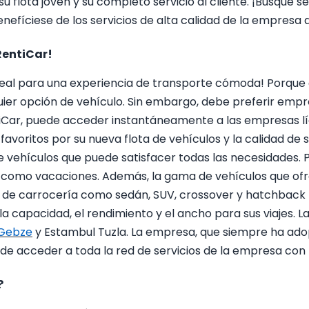
u flota joven y su completo servicio al cliente. ¡Busque s
enefíciese de los servicios de alta calidad de la empresa
RentiCar!
ideal para una experiencia de transporte cómoda! Porque e
ier opción de vehículo. Sin embargo, debe preferir empre
tiCar, puede acceder instantáneamente a las empresas lí
avoritos por su nueva flota de vehículos y la calidad de
e vehículos que puede satisfacer todas las necesidades. 
s como vacaciones. Además, la gama de vehículos que o
os de carrocería como sedán, SUV, crossover y hatchback 
a capacidad, el rendimiento y el ancho para sus viajes. L
 Gebze
y Estambul Tuzla. La empresa, que siempre ha adopt
uede acceder a toda la red de servicios de la empresa con
?