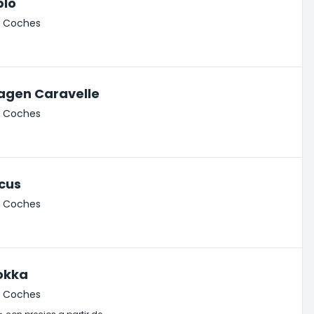
blo
de Coches
agen Caravelle
de Coches
cus
de Coches
okka
de Coches