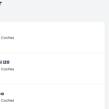
r
de Coches
 i20
de Coches
ea
de Coches