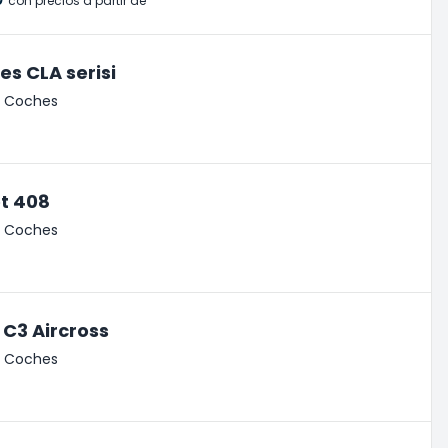
₺
con precios a partir de
s CLA serisi
de Coches
t 408
de Coches
 C3 Aircross
de Coches