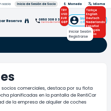
n socio
Inicio de Sesión de Socio
Moneda
Idioma
TRY
Türkçe
USD
English
EUR
Iniciar Sesión
Deutsch
0850 308 0 308
car Reserva
GBP
o Registrarse
Nederlands
Centro de Contacto
Español
Français
Iniciar Sesión
Arabic
Registrarse
hes
 socios comerciales, destaca por su flota
echa planificadas en la pantalla de RentiCar
idad de la empresa de alquiler de coches