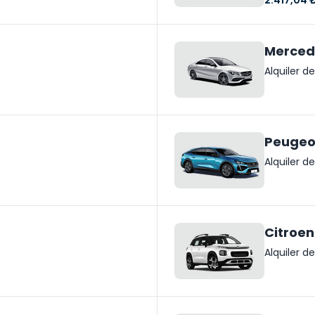
2.417,04 
Mercede
Alquiler 
Peugeo
Alquiler 
Citroen
Alquiler 