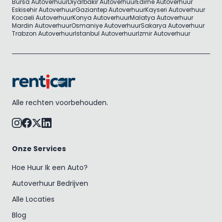
Bursa Autoverhuur
Diyarbakir Autoverhuur
Edirne Autoverhuur
Eskisehir Autoverhuur
Gaziantep Autoverhuur
Kayseri Autoverhuur
Kocaeli Autoverhuur
Konya Autoverhuur
Malatya Autoverhuur
Mardin Autoverhuur
Osmaniye Autoverhuur
Sakarya Autoverhuur
Trabzon Autoverhuur
Istanbul Autoverhuur
Izmir Autoverhuur
Alle rechten voorbehouden.
Onze Services
Hoe Huur Ik een Auto?
Autoverhuur Bedrijven
Alle Locaties
Blog