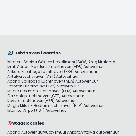
Luchthaven Locaties
Istanbul Sabiha Gökçen Havalimanı (SAW) Araç Kiralama
Izmir Adnan Menderes Luchthaven (ADB) Autoverhuur
Ankara Esenboga Luchthaven (ESB) Autoverhuur
Antalya Luchthaven (AYT) Autoverhuur
Adana Sakirpasa Luchthaven (ADA) Autoverhuur
Trabzon Luchthaven (TZX) Autoverhuur
Mugla Dalaman Luchthaven (DLM) Autoverhuur
Gaziantep Luchthaven (GZT) Autoverhuur
Kayseri Luchthaven (ASR) Autoverhuur
Mugla Milas - Bodrum Luchthaven (BJV) Autoverhuur
Istanbul Airport (IST) Autoverhuur
Stadslocaties
Adana Autoverhuur
Autoverhuur Ankara
Antalya autoverhuur