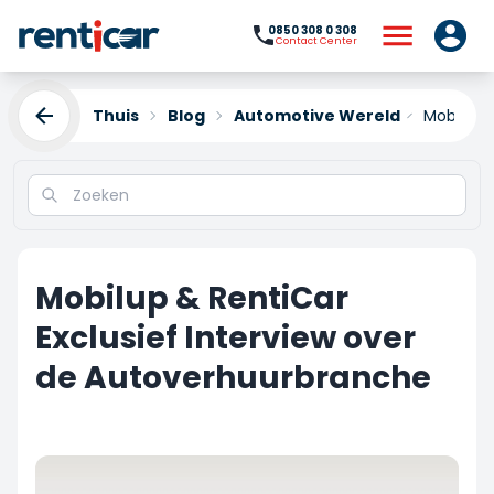
0850 308 0 308
Contact Center
Thuis
Blog
Automotive Wereld
Mobilup 
Mobilup & RentiCar
Exclusief Interview over
de Autoverhuurbranche