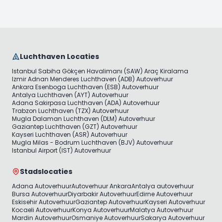
Luchthaven Locaties
Istanbul Sabiha Gökçen Havalimanı (SAW) Araç Kiralama
Izmir Adnan Menderes Luchthaven (ADB) Autoverhuur
Ankara Esenboga Luchthaven (ESB) Autoverhuur
Antalya Luchthaven (AYT) Autoverhuur
Adana Sakirpasa Luchthaven (ADA) Autoverhuur
Trabzon Luchthaven (TZX) Autoverhuur
Mugla Dalaman Luchthaven (DLM) Autoverhuur
Gaziantep Luchthaven (GZT) Autoverhuur
Kayseri Luchthaven (ASR) Autoverhuur
Mugla Milas - Bodrum Luchthaven (BJV) Autoverhuur
Istanbul Airport (IST) Autoverhuur
Stadslocaties
Adana Autoverhuur
Autoverhuur Ankara
Antalya autoverhuur
Bursa Autoverhuur
Diyarbakir Autoverhuur
Edirne Autoverhuur
Eskisehir Autoverhuur
Gaziantep Autoverhuur
Kayseri Autoverhuur
Kocaeli Autoverhuur
Konya Autoverhuur
Malatya Autoverhuur
Mardin Autoverhuur
Osmaniye Autoverhuur
Sakarya Autoverhuur