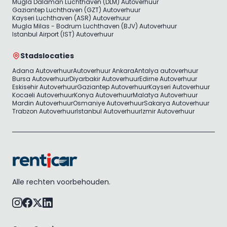
Mugla Dalaman Luchthaven (DLM) Autoverhuur
Gaziantep Luchthaven (GZT) Autoverhuur
Kayseri Luchthaven (ASR) Autoverhuur
Mugla Milas - Bodrum Luchthaven (BJV) Autoverhuur
Istanbul Airport (IST) Autoverhuur
Stadslocaties
Adana Autoverhuur
Autoverhuur Ankara
Antalya autoverhuur
Bursa Autoverhuur
Diyarbakir Autoverhuur
Edirne Autoverhuur
Eskisehir Autoverhuur
Gaziantep Autoverhuur
Kayseri Autoverhuur
Kocaeli Autoverhuur
Konya Autoverhuur
Malatya Autoverhuur
Mardin Autoverhuur
Osmaniye Autoverhuur
Sakarya Autoverhuur
Trabzon Autoverhuur
Istanbul Autoverhuur
Izmir Autoverhuur
Alle rechten voorbehouden.