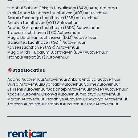
Istanbul Sabiha Gökçen Havalimanı (SAW) Araç Kiralama
Izmir Adnan Menderes Luchthaven (ADB) Autoverhuur
Ankara Esenboga Luchthaven (ESB) Autoverhuur
Antalya Luchthaven (AYT) Autoverhuur
Adana Sakirpasa Luchthaven (ADA) Autoverhuur
Trabzon Luchthaven (TZX) Autoverhuur
Mugla Dalaman Luchthaven (DLM) Autoverhuur
Gaziantep Luchthaven (GZT) Autoverhuur
Kayseri Luchthaven (ASR) Autoverhuur
Mugla Milas - Bodrum Luchthaven (BJV) Autoverhuur
Istanbul Airport (IST) Autoverhuur
Stadslocaties
Adana Autoverhuur
Autoverhuur Ankara
Antalya autoverhuur
Bursa Autoverhuur
Diyarbakir Autoverhuur
Edirne Autoverhuur
Eskisehir Autoverhuur
Gaziantep Autoverhuur
Kayseri Autoverhuur
Kocaeli Autoverhuur
Konya Autoverhuur
Malatya Autoverhuur
Mardin Autoverhuur
Osmaniye Autoverhuur
Sakarya Autoverhuur
Trabzon Autoverhuur
Istanbul Autoverhuur
Izmir Autoverhuur