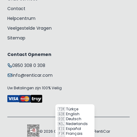
Contact
Helpcentrum
Veelgestelde Vragen
Sitemap
Contact Opnemen
0850 308 0 308
info@renticar.com
Uw Betalingen zijn 100% Veilig
🇹🇷 Türkçe
🇬🇧 English
🇩🇪 Deutsch
🇳🇱 Nederlands
🇪🇸 Español
© 2026 Gogocar Bilişim A.Ş. | RentiCar
🇫🇷 Français