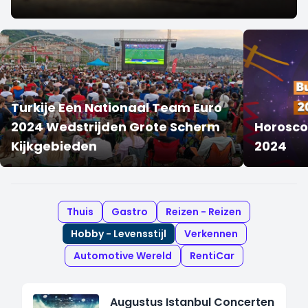
Turkije Een Nationaal Team Euro
2024 Wedstrijden Grote Scherm
Horosco
Kijkgebieden
2024
Thuis
Gastro
Reizen - Reizen
Hobby - Levensstijl
Verkennen
Automotive Wereld
RentiCar
Augustus Istanbul Concerten