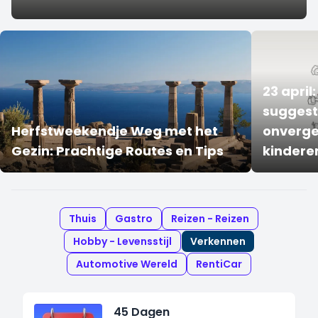
23 april:
suggesti
Herfstweekendje Weg met het
onverge
Gezin: Prachtige Routes en Tips
kindere
Thuis
Gastro
Reizen - Reizen
Hobby - Levensstijl
Verkennen
Automotive Wereld
RentiCar
45 Dagen