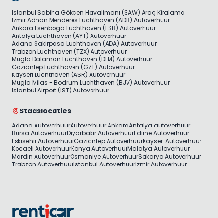
Istanbul Sabiha Gökçen Havalimanı (SAW) Araç Kiralama
Izmir Adnan Menderes Luchthaven (ADB) Autoverhuur
Ankara Esenboga Luchthaven (ESB) Autoverhuur
Antalya Luchthaven (AYT) Autoverhuur
Adana Sakirpasa Luchthaven (ADA) Autoverhuur
Trabzon Luchthaven (TZX) Autoverhuur
Mugla Dalaman Luchthaven (DLM) Autoverhuur
Gaziantep Luchthaven (GZT) Autoverhuur
Kayseri Luchthaven (ASR) Autoverhuur
Mugla Milas - Bodrum Luchthaven (BJV) Autoverhuur
Istanbul Airport (IST) Autoverhuur
Stadslocaties
Adana Autoverhuur
Autoverhuur Ankara
Antalya autoverhuur
Bursa Autoverhuur
Diyarbakir Autoverhuur
Edirne Autoverhuur
Eskisehir Autoverhuur
Gaziantep Autoverhuur
Kayseri Autoverhuur
Kocaeli Autoverhuur
Konya Autoverhuur
Malatya Autoverhuur
Mardin Autoverhuur
Osmaniye Autoverhuur
Sakarya Autoverhuur
Trabzon Autoverhuur
Istanbul Autoverhuur
Izmir Autoverhuur