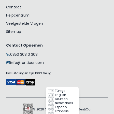
Contact
Helpcentrum
Veelgestelde Vragen
Sitemap
Contact Opnemen
0850 308 0 308
info@renticar.com
Uw Betalingen zijn 100% Veilig
🇹🇷 Türkçe
🇬🇧 English
🇩🇪 Deutsch
🇳🇱 Nederlands
🇪🇸 Español
© 2026 Gogocar Bilişim A.Ş. | RentiCar
🇫🇷 Français