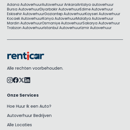
Adana Autoverhuur
Autoverhuur Ankara
Antalya autoverhuur
Bursa Autoverhuur
Diyarbakir Autoverhuur
Edirne Autoverhuur
Eskisehir Autoverhuur
Gaziantep Autoverhuur
Kayseri Autoverhuur
Kocaeli Autoverhuur
Konya Autoverhuur
Malatya Autoverhuur
Mardin Autoverhuur
Osmaniye Autoverhuur
Sakarya Autoverhuur
Trabzon Autoverhuur
Istanbul Autoverhuur
Izmir Autoverhuur
Alle rechten voorbehouden.
Onze Services
Hoe Huur Ik een Auto?
Autoverhuur Bedrijven
Alle Locaties