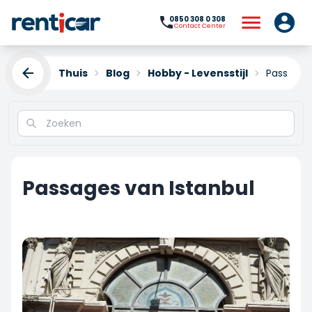
0850 308 0 308
Contact Center
Thuis
Blog
Hobby - Levensstijl
Passages 
Passages van Istanbul