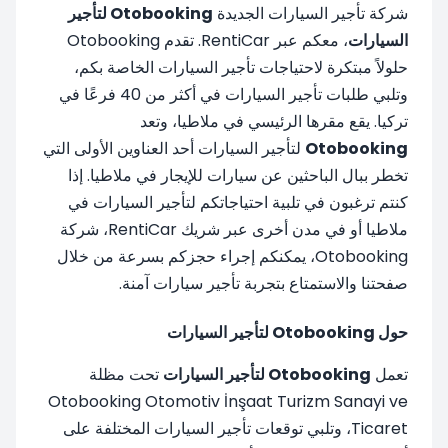
شركة تأجير السيارات الجديدة
Otobooking لتأجير
السيارات
، معكم عبر RentiCar. تقدم Otobooking
حلولاً مبتكرة لاحتياجات تأجير السيارات الخاصة بكم،
وتلبي طلبات تأجير السيارات في أكثر من 40 فرعًا في
تركيا. يقع مقرها الرئيسي في ملاطيا، وتعد
Otobooking
لتأجير السيارات أحد العناوين الأولى التي
تخطر ببال الباحثين عن سيارات للإيجار في ملاطيا. إذا
كنتم ترغبون في تلبية احتياجاتكم لتأجير السيارات في
ملاطيا أو في مدن أخرى عبر شريك RentiCar، شركة
Otobooking، يمكنكم إجراء حجزكم بسرعة من خلال
صفحتنا والاستمتاع بتجربة تأجير سيارات آمنة.
حول Otobooking لتأجير السيارات
تعمل
Otobooking لتأجير السيارات
تحت مظلة
Otobooking Otomotiv İnşaat Turizm Sanayi ve
Ticaret، وتلبي توقعات تأجير السيارات المختلفة على