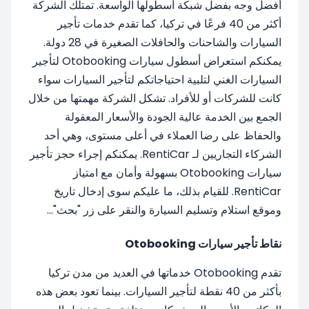
أفضل وجه بفضل شبكة أسطولها الواسعة. تمتلك الشركة
أكثر من 40 فرعًا في تركيا، كما تقدم خدمات تأجير
السيارات والشاحنات والحافلات الصغيرة في 28 دولة.
يمكنكم استعراض أسطول سيارات Otobooking لتأجير
السيارات الغني لتلبية احتياجاتكم لتأجير السيارات سواء
كانت للشركات أو للأفراد. تشكل الشركة مهمتها من خلال
الجمع بين الخدمة عالية الجودة والأسعار المعقولة
والحفاظ على رضا العملاء في أعلى مستوى، وهي أحد
الشركاء التجاريين لـ RentiCar. يمكنكم إجراء حجز تأجير
سيارات Otobooking بسهولة وأمان مع امتياز
RentiCar. للقيام بذلك، ما عليكم سوى إدخال تاريخ
وموقع استلام وتسليم السيارة والنقر على زر "بحث"...
نقاط تأجير سيارات Otobooking
تقدم Otobooking خدماتها في العديد من مدن تركيا
بأكثر من 40 نقطة لتأجير السيارات. بينما تعود بعض هذه