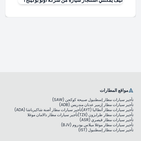
كيف يمكنني استئجار سيارة من شركة أوتو بوكينج؟
مواقع المطارات
تأجير سيارات مطار إسطنبول صبيحة كوكجن (SAW)
تأجير سيارات مطار إزمير عدنان مندريس (ADB)
تأجير سيارات مطار أنطاليا (AYT)
تأجير سيارات مطار أضنة شاكيرباشا (ADA)
تأجير سيارات مطار طرابزون (TZX)
تأجير سيارات مطار دالامان موغلا
تأجير سيارات مطار قيصري (ASR)
تأجير سيارات مطار موغلا ميلاس بودروم (BJV)
تأجير سيارات مطار إسطنبول (IST)