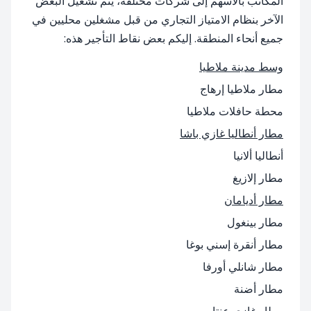
المكاتب بالأسهم إلى شركات مختلفة، يتم تشغيل البعض
الآخر بنظام الامتياز التجاري من قبل مشغلين محليين في
جميع أنحاء المنطقة. إليكم بعض نقاط التأجير هذه:
وسط مدينة ملاطيا
مطار ملاطيا إرهاج
محطة حافلات ملاطيا
مطار أنطاليا غازي باشا
أنطاليا ألانيا
مطار إلازيغ
مطار أديامان
مطار بينغول
مطار أنقرة إسني بوغا
مطار شانلي أورفا
مطار أضنة