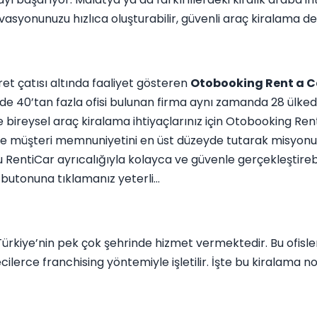
asyonunuzu hızlıca oluşturabilir, güvenli araç kiralama den
t çatısı altında faaliyet gösteren
Otobooking Rent a C
ye’de 40’tan fazla ofisi bulunan firma aynı zamanda 28 ülke
 bireysel araç kiralama ihtiyaçlarınız için Otobooking Rent 
rek ve müşteri memnuniyetini en üst düzeyde tutarak misyonu
entiCar ayrıcalığıyla kolayca ve güvenle gerçekleştirebili
” butonuna tıklamanız yeterli…
kiye’nin pek çok şehrinde hizmet vermektedir. Bu ofislerin
cilerce franchising yöntemiyle işletilir. İşte bu kiralama n