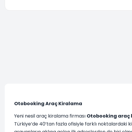
Yönlendiriliyorsunuz lütfen bekleyiniz....
Otobooking Araç Kiralama
Yeni nesil araç kiralama firması
Otobooking araç 
Türkiye’de 40’tan fazla ofisiyle farklı noktalardaki k
arayanların aklına gelen ilk adreslerden de biri olma