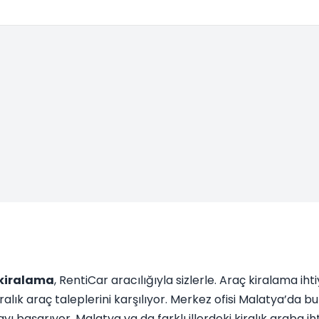
kiralama
, RentiCar aracılığıyla sizlerle. Araç kiralama i
iralık araç taleplerini karşılıyor. Merkez ofisi Malatya’da 
yı başarıyor. Malatya ya da farklı illerdeki kiralık araba i