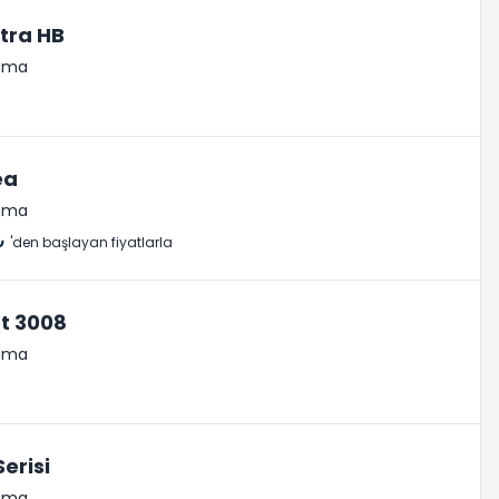
tra HB
lama
ea
lama
₺
'den başlayan fiyatlarla
t 3008
lama
erisi
lama