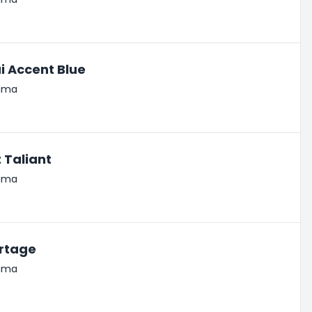
 Accent Blue
lama
 Taliant
lama
ortage
lama