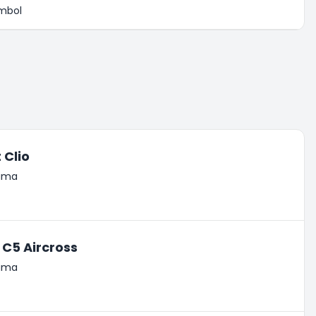
mbol
 Clio
lama
 C5 Aircross
lama