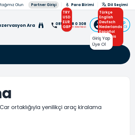
rtağımız Olun
Partner Girişi
Para Birimi
Dil Seçimi
TRY
Türkçe
USD
English
EUR
Deutsch
Giriş Yap
0850 308 0 308
ezervasyon Ara
GBP
Nederlands
veya Üye Ol
İletişim Merkezi
Español
Français
Giriş Yap
Arabic
Üye Ol
ma
Car ortaklığıyla yenilikçi araç kiralama