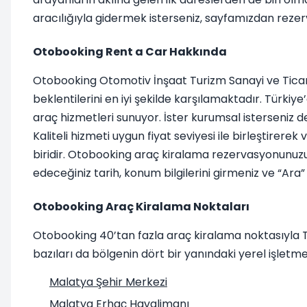
aracılığıyla gidermek isterseniz, sayfamızdan rezerv
Otobooking Rent a Car Hakkında
Otobooking Otomotiv İnşaat Turizm Sanayi ve Ticare
beklentilerini en iyi şekilde karşılamaktadır. Türki
araç hizmetleri sunuyor. İster kurumsal isterseniz de
Kaliteli hizmeti uygun fiyat seviyesi ile birleştire
biridir. Otobooking araç kiralama rezervasyonunuzu R
edeceğiniz tarih, konum bilgilerini girmeniz ve “Ara
Otobooking Araç Kiralama Noktaları
Otobooking 40’tan fazla araç kiralama noktasıyla Tür
bazıları da bölgenin dört bir yanındaki yerel işletme
Malatya Şehir Merkezi
Malatya Erhaç Havalimanı