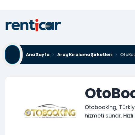
Ana Sayfa
Araç Kiralama Şirketleri
OtoBoo
OtoBoo
Otobooking, Türkiye
hizmeti sunar. Hızl