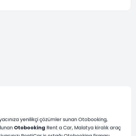
htiyacınıza yenilikçi çözümler sunan Otobooking,
bulunan
Otobooking
Rent a Car, Malatya kiralık araç
htiyacınızı RentiCar iş ortağı Otobooking firması