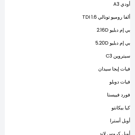
أودي A3
ألفا روميو تونالي 1.6 TDI
بي إم دبليو 2.16D
بي إم دبليو 5.20D
سيتروين C3
فيات إيجا سيدان
فيات دوبلو
فورد فييستا
كيا بيكانتو
أوبل أسترا
أوبل كروس لاند