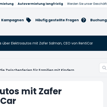
rmietung
Autovermietung langfristig
Werden Sie unser Geschäft
Kampagnen
Häufig gestellte Fragen
Buchung
s über Elektroautos mit Zafer Salman, CEO von RentiCar
die Zwischenferien für Familien mit Kindern
utos mit Zafer
iCar