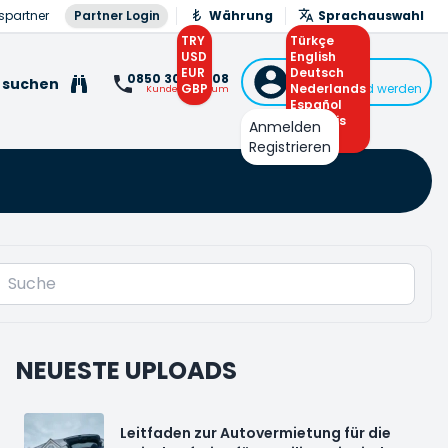
spartner
Partner Login
Währung
Sprachauswahl
TRY
Türkçe
USD
English
EUR
Deutsch
Anmelden
0850 308 0 308
 suchen
GBP
Nederlands
oder Mitglied werden
Kundenzentrum
Español
Français
Anmelden
Arabic
Registrieren
NEUESTE UPLOADS
Leitfaden zur Autovermietung für die