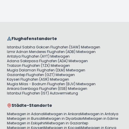
Flughafenstandorte
Istanbul Sabiha Gokcen Flughafen (SAW) Mietwagen
Izmir Adnan Menderes Flughafen (ADB) Mietwagen
Antalya Flughafen (AYT) Mietwagen
Adana Sakirpasa Flughafen (ADA) Mietwagen
Trabzon Flughafen (TZX) Mietwagen
Mugla Dalaman Flughafen (DLM) Mietwagen
Gaziantep Flughafen (GZT) Mietwagen
Kayseri Flughafen (ASR) Mietwagen
Mugla Milas - Bodrum Flughafen (BJV) Mietwagen
Ankara Esenboga Flughafen (ESB) Mietwagen
Istanbul Flughafen (IST) Autovermietung
Städte-Standorte
Mietwagen in Adana
Mietwagen in Ankara
Mietwagen in Antalya
Mietwagen in Bursa
Mietwagen in Diyarbakır
Mietwagen in Edirne
Mietwagen in Eskişehir
Mietwagen in Gaziantep
Mietwagen in Kayseri
Mietwagen in Kocaeli
Mietwagen in Konya